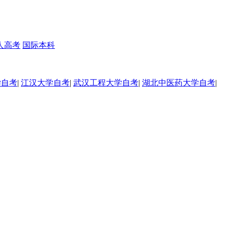
人高考
国际本科
学自考
|
江汉大学自考
|
武汉工程大学自考
|
湖北中医药大学自考
|