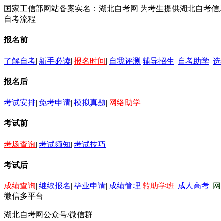
国家工信部网站备案实名：湖北自考网 为考生提供湖北自考
自考流程
报名前
了解自考
|
新手必读
|
报名时间
|
自我评测
辅导招生
|
自考助学
|
选
报名后
考试安排
|
免考申请
|
模拟真题
|
网络助学
考试前
考场查询
|
考试须知
|
考试技巧
考试后
成绩查询
|
继续报名
|
毕业申请
|
成绩管理
转助学班
|
成人高考
|
网
微信多平台
湖北自考网公众号/微信群