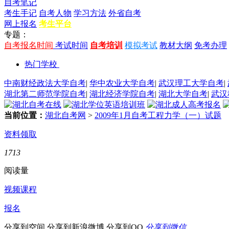
自考笔记
考生手记
自考人物
学习方法
外省自考
网上报名
考生平台
专题：
自考报名时间
考试时间
自考培训
模拟考试
教材大纲
免考办理
热门学校
中南财经政法大学自考
|
华中农业大学自考
|
武汉理工大学自考
|
湖北第二师范学院自考
|
湖北经济学院自考
|
湖北大学自考
|
武汉
当前位置：
湖北自考网
>
2009年1月自考工程力学（一）试题
资料领取
1713
阅读量
视频课程
报名
分享到空间
分享到新浪微博
分享到QQ
分享到微信