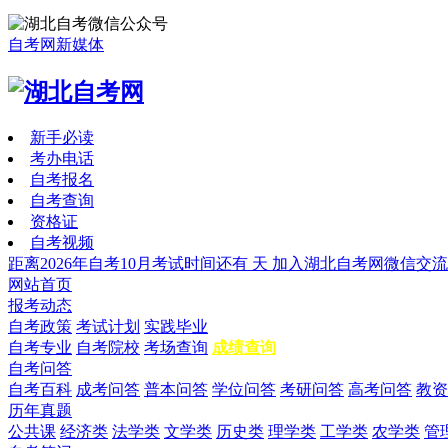
自考网新媒体
新手必读
考办电话
自考报名
自考查询
资格证
自考视频
距离2026年自考10月考试时间还有
天
加入湖北自考网微信交流
网站首页
报考动态
自考政策
考试计划
实践毕业
自考专业
自考院校
考场查询
成绩查询
自考问答
自考百科
成考问答
普本问答
学位问答
考研问答
高考问答
教资
历年真题
公共课
经济类
法学类
文学类
历史类
理学类
工学类
农学类
管