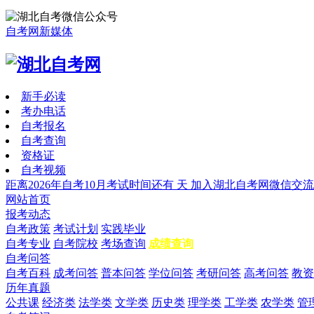
自考网新媒体
新手必读
考办电话
自考报名
自考查询
资格证
自考视频
距离2026年自考10月考试时间还有
天
加入湖北自考网微信交流
网站首页
报考动态
自考政策
考试计划
实践毕业
自考专业
自考院校
考场查询
成绩查询
自考问答
自考百科
成考问答
普本问答
学位问答
考研问答
高考问答
教资
历年真题
公共课
经济类
法学类
文学类
历史类
理学类
工学类
农学类
管