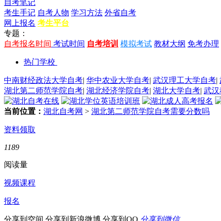
自考笔记
考生手记
自考人物
学习方法
外省自考
网上报名
考生平台
专题：
自考报名时间
考试时间
自考培训
模拟考试
教材大纲
免考办理
热门学校
中南财经政法大学自考
|
华中农业大学自考
|
武汉理工大学自考
|
湖北第二师范学院自考
|
湖北经济学院自考
|
湖北大学自考
|
武汉
当前位置：
湖北自考网
>
湖北第二师范学院自考需要分数吗
资料领取
1189
阅读量
视频课程
报名
分享到空间
分享到新浪微博
分享到QQ
分享到微信