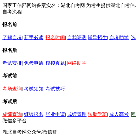
国家工信部网站备案实名：湖北自考网 为考生提供湖北自考
自考流程
报名前
了解自考
|
新手必读
|
报名时间
|
自我评测
辅导招生
|
自考助学
|
选
报名后
考试安排
|
免考申请
|
模拟真题
|
网络助学
考试前
考场查询
|
考试须知
|
考试技巧
考试后
成绩查询
|
继续报名
|
毕业申请
|
成绩管理
转助学班
|
成人高考
|
网
微信多平台
湖北自考网公众号/微信群