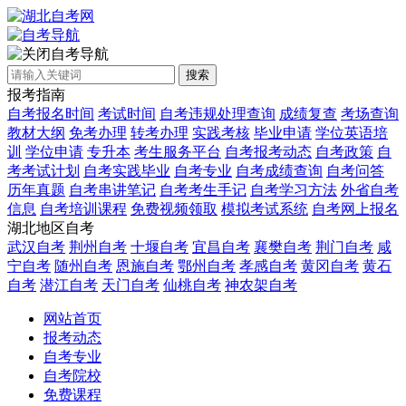
自考导航
搜索
报考指南
自考报名时间
考试时间
自考违规处理查询
成绩复查
考场查询
教材大纲
免考办理
转考办理
实践考核
毕业申请
学位英语培
训
学位申请
专升本
考生服务平台
自考报考动态
自考政策
自
考考试计划
自考实践毕业
自考专业
自考成绩查询
自考问答
历年真题
自考串讲笔记
自考考生手记
自考学习方法
外省自考
信息
自考培训课程
免费视频领取
模拟考试系统
自考网上报名
湖北地区自考
武汉自考
荆州自考
十堰自考
宜昌自考
襄樊自考
荆门自考
咸
宁自考
随州自考
恩施自考
鄂州自考
孝感自考
黄冈自考
黄石
自考
潜江自考
天门自考
仙桃自考
神农架自考
网站首页
报考动态
自考专业
自考院校
免费课程