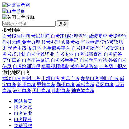
自考导航
搜索
报考指南
自考报名时间
考试时间
自考违规处理查询
成绩复查
考场查询
教材大纲
免考办理
转考办理
实践考核
毕业申请
学位英语培
训
学位申请
专升本
考生服务平台
自考报考动态
自考政策
自
考考试计划
自考实践毕业
自考专业
自考成绩查询
自考问答
历年真题
自考串讲笔记
自考考生手记
自考学习方法
外省自考
信息
自考培训课程
免费视频领取
模拟考试系统
自考网上报名
湖北地区自考
武汉自考
荆州自考
十堰自考
宜昌自考
襄樊自考
荆门自考
咸
宁自考
随州自考
恩施自考
鄂州自考
孝感自考
黄冈自考
黄石
自考
潜江自考
天门自考
仙桃自考
神农架自考
网站首页
报考动态
自考专业
自考院校
免费课程