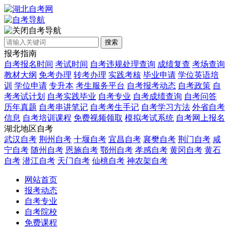
自考导航
搜索
报考指南
自考报名时间
考试时间
自考违规处理查询
成绩复查
考场查询
教材大纲
免考办理
转考办理
实践考核
毕业申请
学位英语培
训
学位申请
专升本
考生服务平台
自考报考动态
自考政策
自
考考试计划
自考实践毕业
自考专业
自考成绩查询
自考问答
历年真题
自考串讲笔记
自考考生手记
自考学习方法
外省自考
信息
自考培训课程
免费视频领取
模拟考试系统
自考网上报名
湖北地区自考
武汉自考
荆州自考
十堰自考
宜昌自考
襄樊自考
荆门自考
咸
宁自考
随州自考
恩施自考
鄂州自考
孝感自考
黄冈自考
黄石
自考
潜江自考
天门自考
仙桃自考
神农架自考
网站首页
报考动态
自考专业
自考院校
免费课程