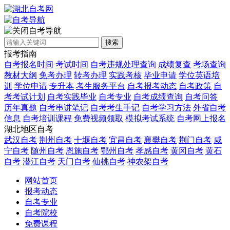
自考导航
搜索
报考指南
自考报名时间
考试时间
自考违规处理查询
成绩复查
考场查询
教材大纲
免考办理
转考办理
实践考核
毕业申请
学位英语培
训
学位申请
专升本
考生服务平台
自考报考动态
自考政策
自
考考试计划
自考实践毕业
自考专业
自考成绩查询
自考问答
历年真题
自考串讲笔记
自考考生手记
自考学习方法
外省自考
信息
自考培训课程
免费视频领取
模拟考试系统
自考网上报名
湖北地区自考
武汉自考
荆州自考
十堰自考
宜昌自考
襄樊自考
荆门自考
咸
宁自考
随州自考
恩施自考
鄂州自考
孝感自考
黄冈自考
黄石
自考
潜江自考
天门自考
仙桃自考
神农架自考
网站首页
报考动态
自考专业
自考院校
免费课程