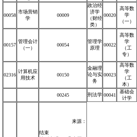
政治经
高等数
市场营销
济学
学
00058
00009
00020
学
（财经
（一）
类）
高等数
管理会计
管理学
学
00157
00054
00022
（一）
原理
（工
专）
高等数
金融理
计算机应
学
论与实
02316
00150
00023
用技术
（工
务
本）
基础会
刑法学
00245
00041
计学
来源：
结束