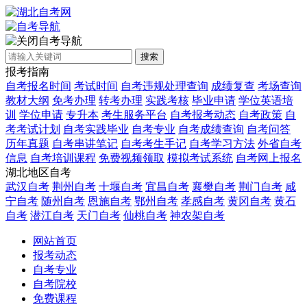
自考导航
搜索
报考指南
自考报名时间
考试时间
自考违规处理查询
成绩复查
考场查询
教材大纲
免考办理
转考办理
实践考核
毕业申请
学位英语培
训
学位申请
专升本
考生服务平台
自考报考动态
自考政策
自
考考试计划
自考实践毕业
自考专业
自考成绩查询
自考问答
历年真题
自考串讲笔记
自考考生手记
自考学习方法
外省自考
信息
自考培训课程
免费视频领取
模拟考试系统
自考网上报名
湖北地区自考
武汉自考
荆州自考
十堰自考
宜昌自考
襄樊自考
荆门自考
咸
宁自考
随州自考
恩施自考
鄂州自考
孝感自考
黄冈自考
黄石
自考
潜江自考
天门自考
仙桃自考
神农架自考
网站首页
报考动态
自考专业
自考院校
免费课程