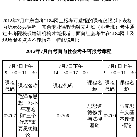
2012年7月广东自考5184网上报考可选报的课程仅限以下表格
内所示公共课程，其余专业课程为独立办班（小考班）考生通
过主考院校或培训机构才能报考，面向社会考生在5184网上及
现场报名点均不能报考，特此说明；
2012年7月自考面向社会考生可报考课程
7月7日上午
7月7日下午
7月8日上午
9：00－11：30
14：30－17：00
9：00－11：30
课程
课程名
课程
课程名
课程名称
课程代码
代码
称
代码
称
毛泽东思
想、邓小
思想道
马克思
平理论
德修养
主义基
03707
和“三个
03706
03709
与法律
本原理
代表”重
基础
概论
要思想概
论