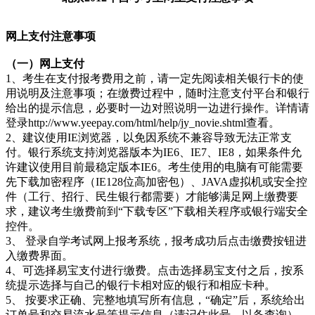
网上支付注意事项
（一）网上支付
1、考生在支付报考费用之前，请一定先阅读相关银行卡的使
用说明及注意事项；在缴费过程中，随时注意支付平台和银行
给出的提示信息，必要时一边对照说明一边进行操作。详情请
登录http://www.yeepay.com/html/help/jy_novie.shtml查看
。
2、建议使用IE浏览器，以免因系统不兼容导致无法正常支
付。银行系统支持浏览器版本为IE6、IE7、IE8，如果条件允
许建议使用目前最稳定版本IE6。考生使用的电脑有可能需要
先下载加密程序（IE128位高加密包）、JAVA虚拟机或安全控
件（工行、招行、民生银行都需要）才能够满足网上缴费要
求，建议考生缴费前到“下载专区”下载相关程序或银行端安全
控件。
3、 登录自学考试网上报考系统，报考成功后点击缴费按钮进
入缴费界面。
4、可选择易宝支付进行缴费。点击选择易宝支付之后，按系
统提示选择与自己的银行卡相对应的银行和相应卡种。
5、 按要求正确、完整地填写所有信息，“确定”后，系统给出
订单号和交易流水号等提示信息（请记住此号，以备查询），