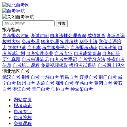
自考导航
搜索
报考指南
自考报名时间
考试时间
自考违规处理查询
成绩复查
考场查询
教材大纲
免考办理
转考办理
实践考核
毕业申请
学位英语培
训
学位申请
专升本
考生服务平台
自考报考动态
自考政策
自
考考试计划
自考实践毕业
自考专业
自考成绩查询
自考问答
历年真题
自考串讲笔记
自考考生手记
自考学习方法
外省自考
信息
自考培训课程
免费视频领取
模拟考试系统
自考网上报名
湖北地区自考
武汉自考
荆州自考
十堰自考
宜昌自考
襄樊自考
荆门自考
咸
宁自考
随州自考
恩施自考
鄂州自考
孝感自考
黄冈自考
黄石
自考
潜江自考
天门自考
仙桃自考
神农架自考
网站首页
报考动态
自考专业
自考院校
免费课程