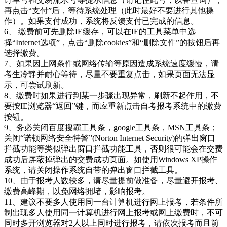
再点击“支付”后，等待系统处理（此时最好不要进行其他操
作）。如果支付成功，系统将反馈支付已完成的信息。
6、 缴费前可先删除IE缓存，可以在IE的工具菜单中选
择“Internet选项”，点击“删除cookies”和“删除文件”的按钮后再
选择缴费。
7、如果因上网条件或网络传输等原因造成系统速度缓慢，请
考生冷静并耐心等待，尽量不要重复点击，如果页面无法显
示，可尝试刷新。
8、缴费时如果进行到某一步骤出现异常，刷新不起作用，不
要按IE浏览器“返回”键，而应重新点击自考报考系统中的缴费
按钮。
9、务必关闭百度搜霸工具条，google工具条，MSN工具条；
关闭“诺顿网络安全特警”(Norton Internet Security)的弹出窗口
拦截功能等类似弹出窗口拦截功能工具，否则很可能会在交费
成功后屏蔽掉弹出的交费成功页面。如使用Windows XP操作
系统，请关闭操作系统自带的弹出窗口拦截工具。
10、由于报考人数较多，请尽量提前做准备，尽量避开报考、
缴费高峰期，以免网络拥堵，影响报考。
11、建议不要多人使用同一台计算机进行网上报考，若条件所
制出现多人使用同一计算机进行网上报考或网上缴费时，不可
同时多开浏览器对2人以上同时进行报考，请依次报考而且前