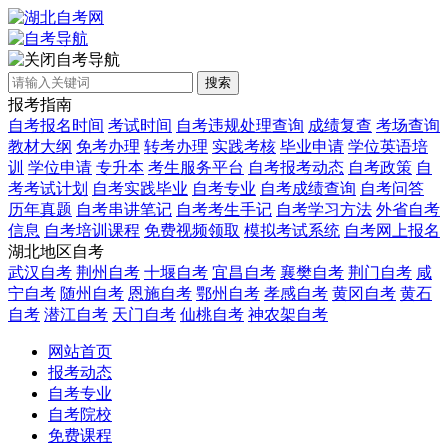
自考导航
搜索
报考指南
自考报名时间
考试时间
自考违规处理查询
成绩复查
考场查询
教材大纲
免考办理
转考办理
实践考核
毕业申请
学位英语培
训
学位申请
专升本
考生服务平台
自考报考动态
自考政策
自
考考试计划
自考实践毕业
自考专业
自考成绩查询
自考问答
历年真题
自考串讲笔记
自考考生手记
自考学习方法
外省自考
信息
自考培训课程
免费视频领取
模拟考试系统
自考网上报名
湖北地区自考
武汉自考
荆州自考
十堰自考
宜昌自考
襄樊自考
荆门自考
咸
宁自考
随州自考
恩施自考
鄂州自考
孝感自考
黄冈自考
黄石
自考
潜江自考
天门自考
仙桃自考
神农架自考
网站首页
报考动态
自考专业
自考院校
免费课程