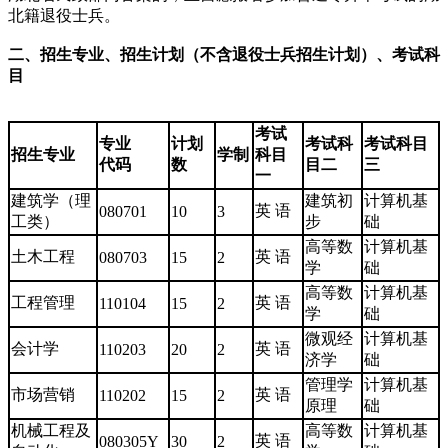
北籍退役士兵。
二、招生专业、招生计划（不含退役士兵招生计划）、考试科
目
考试
专业
计划
考试科
考试科目
招生专业
学
制
科目
代码
数
目二
三
一
建筑学（理
建筑初
计算机基
英 语
080701
10
3
工类）
步
础
高等数
计算机基
土木工程
英 语
080703
15
2
学
础
高等数
计算机基
工程管理
英 语
110104
15
2
学
础
微观经
计算机基
会计学
英 语
110203
20
2
济学
础
管理学
计算机基
市场营销
英 语
110202
15
2
原理
础
机械工程及
高等数
计算机基
英 语
080305Y
30
2