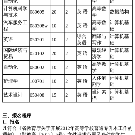
自动化
学
础
计算机科学
高等数
英 语
数据结构
080605
20
2
与技术
学
汽车服务工
高等数
计算机基
英 语
080308w
10
2
程
学
础
综合
翻译与
计算机基
英语
050201
10
2
英语
写作
础
国际经济与
微观经
计算机基
英 语
020102
20
2
贸易
济学
础
高等数
计算机基
自动化
英 语
080602
10
2
学
础
人体解
计算机基
护理学
英 语
100701
10
2
剖学
础
设计素
计算机基
艺术设计
英 语
050408
15
2
描
础
三、报名程序
1
、报名
凡符合《省教育厅关于开展2012年高等学校普通专升本工作的
通知》（鄂教高〔2012〕5号）文件选拔范围及条件的学生，