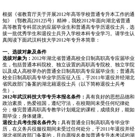
根据《省教育厅关于开展2012年高等学校普通专升本工作的通
知》（鄂教高[2012]5号）精神，我校2012年面向湖北省普通
高等教育专科层次的应届毕业生和普通高专学历退役士兵，选
拔一批优秀学生和退役士兵升入学校本科专业学习。请学生认
真阅读下面武汉科技大学2012年专升本简章：
一、选拔对象及条件
选拔对象为：
2012年湖北省普通高校全日制高职高专应届毕业
生，包括普通本科院校、独立设置的高职高专院校、独立学院
以及成人高校举办的普通全日制高职高专应届毕业生；普通高
校全日制高职高专毕业学历应征入伍，于2011年退役并经湖北
省民政部门备案的湖北籍退役士兵（以下简称退役士兵考
生）。
2012年武汉科技大学专升本报名条件：
具有良好的思想品德和
政治素质，热爱祖国，遵纪守法，在校期间未受任何纪律处
分；修完普通高职高专教学计划规定的课程，成绩良好，能如
期毕业；身体健康。
退役士兵考生报名条件为：
具有普通全日制高职高专毕业学
历，在义务兵役服役期间未受过任何处分，于2011年退役并经
湖北省民政部门备案的，且自愿报名参加普通专升本考试的湖