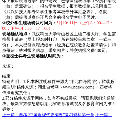
体上报审核通过学生的申请表、已修课程成绩单（经所在学院
（校）盖章确认），报名学生数据，报表数据格式见附表三
《武汉科技大学专科学生报考本校专升本汇总表》。各院
（校）需提供以身份证号命名的报名学生电子照片。
②
校外学生现场确认时间为：
5
月10~11日（上午8：00—12：
00；下午14：30—17：00
）。
现场确认地点：
武汉科技大学青山校区主楼二楼大厅。学生需
携带申请表（网上报名时打印，所在院校审核盖章，一式三
份）、本人已修课程成绩单（经所在院校教务处盖章确认）和
身份证，核对报名信息、采集相片，并交纳报名费130元。
③
退役士兵考生现场确认时间为：
来源：
结束
特别声明：1.凡本网注明稿件来源为“湖北自考网”的，转载必
须注明“稿件来源：湖北自考网（www.hbzkw.com）”,违者将
依法追究责任；
2.部分稿件来源于网络，如有不实或侵权，请联系我们沟通解
决。最新官方信息请以湖北省教育考试院及各教育官网为准！
标签：
上一篇：自考“中国近现代史纲要”复习资料第一章
下一篇：