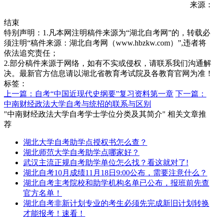
来源：
结束
特别声明：1.凡本网注明稿件来源为“湖北自考网”的，转载必
须注明“稿件来源：湖北自考网（www.hbzkw.com）”,违者将
依法追究责任；
2.部分稿件来源于网络，如有不实或侵权，请联系我们沟通解
决。最新官方信息请以湖北省教育考试院及各教育官网为准！
标签：
上一篇：自考“中国近现代史纲要”复习资料第一章
下一篇：
中南财经政法大学自考与统招的联系与区别
"中南财经政法大学自考学士学位分类及其简介" 相关文章推
荐
湖北大学自考助学点授权书怎么查？
湖北师范大学自考助学点哪家好？
武汉主流正规自考助学单位怎么找？看这就对了!
湖北自考10月成绩11月18日9:00公布，需要注意什么？
湖北自考主考院校和助学机构名单已公布，报班前先查
官方名单！
湖北自考非新计划专业的考生必须先完成新旧计划转换
才能报考！速看！