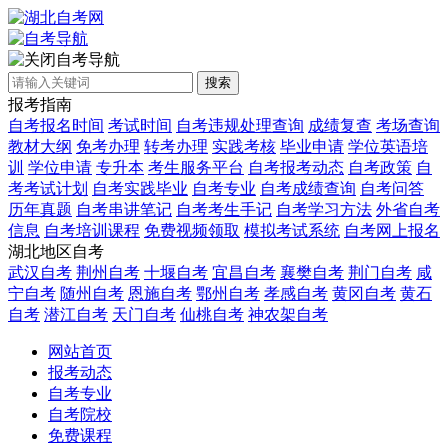
自考导航
搜索
报考指南
自考报名时间
考试时间
自考违规处理查询
成绩复查
考场查询
教材大纲
免考办理
转考办理
实践考核
毕业申请
学位英语培
训
学位申请
专升本
考生服务平台
自考报考动态
自考政策
自
考考试计划
自考实践毕业
自考专业
自考成绩查询
自考问答
历年真题
自考串讲笔记
自考考生手记
自考学习方法
外省自考
信息
自考培训课程
免费视频领取
模拟考试系统
自考网上报名
湖北地区自考
武汉自考
荆州自考
十堰自考
宜昌自考
襄樊自考
荆门自考
咸
宁自考
随州自考
恩施自考
鄂州自考
孝感自考
黄冈自考
黄石
自考
潜江自考
天门自考
仙桃自考
神农架自考
网站首页
报考动态
自考专业
自考院校
免费课程