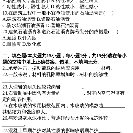
A.粘性增大，塑性减小 B.粘性增大，塑性增大
C.粘性减小，塑性增大 D.粘性减小，塑性减小
19.在建筑工程中一般不宜单独使用的石油沥青是( )
A.建筑石油沥青 B.道路石油沥青
C.防水防潮石油沥青 D.普通石油沥青
20.建筑石油沥青和道路石油沥青牌号划分的依据是( )
A.延度 B.针入度
C.耐热度 D.软化点
二、填空题(本大题共15小题，每小题1分，共15分)请在每小
题的空格中填上正确答案。错填、不填均无分。
21.承受冲击、振动荷载的结构应选用_________材料。
22.一般来说，材料的孔隙率增加时，材料的抗渗性
_________。
23.大理岩的耐久性较花岗岩_________。
24.石膏制品中因含有大量的_________，对室内空气湿度有一
定的调节作用。
25.在水玻璃的常用模数范围内，水玻璃的模数越_________，
其粘结力和强度越大。
26.与粉煤灰水泥相比，普通硅酸盐水泥的抗冻性较
_________。
27.混凝土早期养护对其性质的影响较后期养护_________。