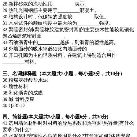
28.新拌砂浆的流动性用_________表示。
29.热轧光圆钢筋主要用于_________混凝土。
30.结构设计时，低碳钢的强度按_________取值。
31.木材试件的顺纹强度中最大的为_________强度。
32.聚硫密封剂(聚硫橡胶建筑密封膏)的主要技术性能较氯磺化
聚乙烯建筑密封膏_________。
33.石油沥青中的_________越多，则沥青的塑性越高。
34.外墙面砖的吸水率必须比内墙面砖的_________。
35.开口孔隙为主的轻质材料，在建筑上特别适合用作
_________材料。
三、名词解释题（本大题共5小题，每小题2分，共10分）
36.粉煤灰硅酸盐水泥
37.脆性材料
38.乳化沥青的成膜
39.碱-骨料反应
40.Q235-D
四、简答题(本大题共5小题，每小题6分，共30分)
41.选用墙体材料时对材料的导热系数和热容(即热容量)有什么
要求?为什么?
42.水泥体积安定性不良的原因是什么?其危害如何?体积安定