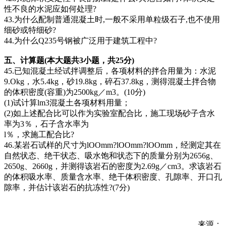
性不良的水泥应如何处理?
43.为什么配制普通混凝土时,一般不采用单粒级石子,也不使用
细砂或特细砂?
44.为什么Q235号钢被广泛用于建筑工程中?
五、计算题(本大题共3小题，共25分)
45.已知混凝土经试拌调整后，各项材料的拌合用量为：水泥
9.Okg，水5.4kg，砂19.8kg，碎石37.8kg，测得混凝土拌合物
的体积密度(容重)为2500kg／m3。(10分)
(1)试计算lm3混凝土各项材料用量；
(2)如上述配合比可以作为实验室配合比，施工现场砂子含水
率为3％，石子含水率为
l％，求施工配合比?
46.某岩石试样的尺寸为lOOmm?lOOmm?lOOmm，经测定其在
自然状态、绝干状态、吸水饱和状态下的质量分别为2656g、
2650g、2660g，并测得该岩石的密度为2.69g／cm3。求该岩石
的体积吸水率、质量含水率、绝干体积密度、孔隙率、开口孔
隙率，并估计该岩石的抗冻性?(7分)
来源：