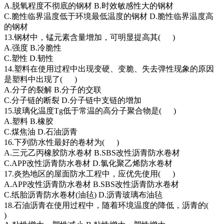
A.脱氧程度不彻底的钢材 B.时效敏感性大的钢材
C.脆性临界温度低于环境最低温度的钢材 D.脆性临界温度高
的钢材
13.钢材中，锰元素含量增加，可明显提高其( )
A.强度 B.冷脆性
C.塑性 D.韧性
14.塑料在使用过程中出现变硬、变脆、失去弹性现象的原因
是塑料中出现了( )
A.分子的裂解 B.分子的交联
C.分子链的断裂 D.分子链中支链的增加
15.玻璃化温度Tg低于常温的高分子聚合物是( )
A.塑料 B.橡胶
C.煤焦油 D.石油沥青
16.下列防水性最好的卷材为( )
A.三元乙丙橡胶防水卷材 B.SBS改性沥青防水卷材
C.APP改性沥青防水卷材 D.氯化聚乙烯防水卷材
17.炎热地区的屋面防水工程中，应优先使用( )
A.APP改性沥青防水卷材 B.SBS改性沥青防水卷材
C.纸胎沥青防水卷材(油毡) D.沥青玻璃布油毡
18.石油沥青在使用过程中，随着环境温度的降低，沥青的(
)