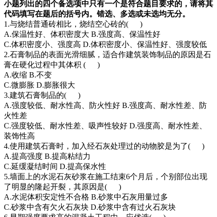
小题列出的四个备选项中只有一个是符合题目要求的，请将其
代码填写在题后的括号内。错选、多选或未选均无
分。
1.与烧结普通砖相比，烧结空心砖的( )
A.保温性好、体积密度大 B.强度高、保温性好
C.体积密度小、强度高 D.体积密度小、保温性好、强度较低
2.石膏制品的表面光滑细腻，适合作建筑装饰制品的原因是石
膏在硬化过程中其体积 ( )
A.收缩 B.不变
C.微膨胀 D.膨胀很大
3.建筑石膏制品的( )
A.强度较低、耐水性高、防火性好 B.强度高、耐水性差、防
火性差
C.强度较低、耐水性差、吸声性较好 D.强度高、耐水性差、
装饰性高
4.使用建筑石膏时，加入经石灰处理过的动物胶是为了( )
A.提高强度 B.提高粘结力
C.延缓凝结时间 D.提高保水性
5.墙面上的水泥石灰砂浆在施工结束6个月后，个别部位出现
了明显的隆起开裂，其原因是( )
A.水泥体积安定性不合格 B.砂浆中石灰用量过多
C.砂浆中含有欠火石灰块 D.砂浆中含有过火石灰块