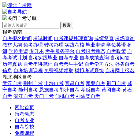
自考导航
搜索
报考指南
自考报名时间
考试时间
自考违规处理查询
成绩复查
考场查询
教材大纲
免考办理
转考办理
实践考核
毕业申请
学位英语培
训
学位申请
专升本
考生服务平台
自考报考动态
自考政策
自
考考试计划
自考实践毕业
自考专业
自考成绩查询
自考问答
历年真题
自考串讲笔记
自考考生手记
自考学习方法
外省自考
信息
自考培训课程
免费视频领取
模拟考试系统
自考网上报名
湖北地区自考
武汉自考
荆州自考
十堰自考
宜昌自考
襄樊自考
荆门自考
咸
宁自考
随州自考
恩施自考
鄂州自考
孝感自考
黄冈自考
黄石
自考
潜江自考
天门自考
仙桃自考
神农架自考
网站首页
报考动态
自考专业
自考院校
免费课程