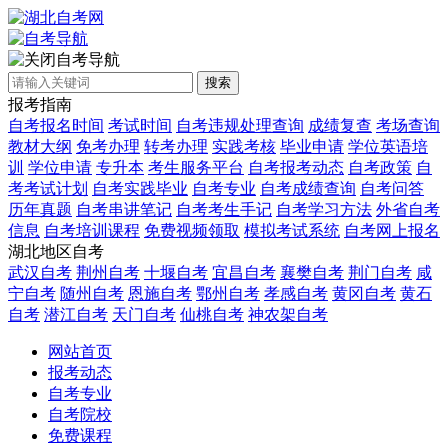
自考导航
搜索
报考指南
自考报名时间
考试时间
自考违规处理查询
成绩复查
考场查询
教材大纲
免考办理
转考办理
实践考核
毕业申请
学位英语培
训
学位申请
专升本
考生服务平台
自考报考动态
自考政策
自
考考试计划
自考实践毕业
自考专业
自考成绩查询
自考问答
历年真题
自考串讲笔记
自考考生手记
自考学习方法
外省自考
信息
自考培训课程
免费视频领取
模拟考试系统
自考网上报名
湖北地区自考
武汉自考
荆州自考
十堰自考
宜昌自考
襄樊自考
荆门自考
咸
宁自考
随州自考
恩施自考
鄂州自考
孝感自考
黄冈自考
黄石
自考
潜江自考
天门自考
仙桃自考
神农架自考
网站首页
报考动态
自考专业
自考院校
免费课程