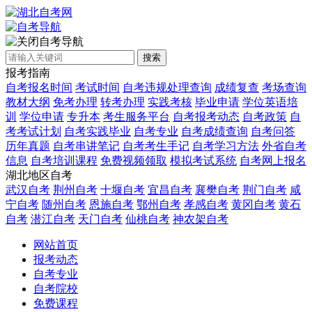
自考导航
搜索
报考指南
自考报名时间
考试时间
自考违规处理查询
成绩复查
考场查询
教材大纲
免考办理
转考办理
实践考核
毕业申请
学位英语培
训
学位申请
专升本
考生服务平台
自考报考动态
自考政策
自
考考试计划
自考实践毕业
自考专业
自考成绩查询
自考问答
历年真题
自考串讲笔记
自考考生手记
自考学习方法
外省自考
信息
自考培训课程
免费视频领取
模拟考试系统
自考网上报名
湖北地区自考
武汉自考
荆州自考
十堰自考
宜昌自考
襄樊自考
荆门自考
咸
宁自考
随州自考
恩施自考
鄂州自考
孝感自考
黄冈自考
黄石
自考
潜江自考
天门自考
仙桃自考
神农架自考
网站首页
报考动态
自考专业
自考院校
免费课程