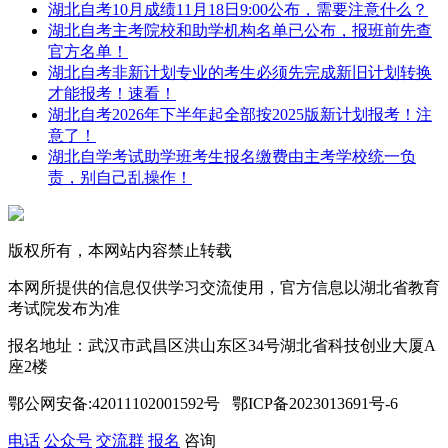
湖北自考10月成绩11月18日9:00公布，需要注意什么？
湖北自考主考院校和助学机构名单已公布，报班前先查
官方名单！
湖北自考非新计划专业的考生必须先完成新旧计划转换
才能报考！速看！
湖北自考2026年下半年起全部按2025版新计划报考！注
意了！
湖北自学考试助学班考生报名缴费由主考学校统一负
责，别自己乱操作！
版权所有，本网站内容禁止转载
本网所提供的信息仅供学习交流使用，官方信息以湖北省教育
考试院发布为准
报名地址：武汉市武昌区洪山东区34号湖北省科技创业大厦A
座2楼
鄂公网安备:42011102001592号 鄂ICP备2023013691号-6
电话
公众号
交流群
报名
咨询