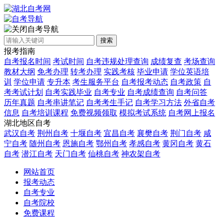
自考导航
搜索
报考指南
自考报名时间
考试时间
自考违规处理查询
成绩复查
考场查询
教材大纲
免考办理
转考办理
实践考核
毕业申请
学位英语培
训
学位申请
专升本
考生服务平台
自考报考动态
自考政策
自
考考试计划
自考实践毕业
自考专业
自考成绩查询
自考问答
历年真题
自考串讲笔记
自考考生手记
自考学习方法
外省自考
信息
自考培训课程
免费视频领取
模拟考试系统
自考网上报名
湖北地区自考
武汉自考
荆州自考
十堰自考
宜昌自考
襄樊自考
荆门自考
咸
宁自考
随州自考
恩施自考
鄂州自考
孝感自考
黄冈自考
黄石
自考
潜江自考
天门自考
仙桃自考
神农架自考
网站首页
报考动态
自考专业
自考院校
免费课程