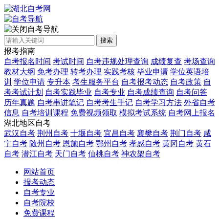
自考导航
搜索
报考指南
自考报名时间
考试时间
自考违规处理查询
成绩复查
考场查询
教材大纲
免考办理
转考办理
实践考核
毕业申请
学位英语培
训
学位申请
专升本
考生服务平台
自考报考动态
自考政策
自
考考试计划
自考实践毕业
自考专业
自考成绩查询
自考问答
历年真题
自考串讲笔记
自考考生手记
自考学习方法
外省自考
信息
自考培训课程
免费视频领取
模拟考试系统
自考网上报名
湖北地区自考
武汉自考
荆州自考
十堰自考
宜昌自考
襄樊自考
荆门自考
咸
宁自考
随州自考
恩施自考
鄂州自考
孝感自考
黄冈自考
黄石
自考
潜江自考
天门自考
仙桃自考
神农架自考
网站首页
报考动态
自考专业
自考院校
免费课程