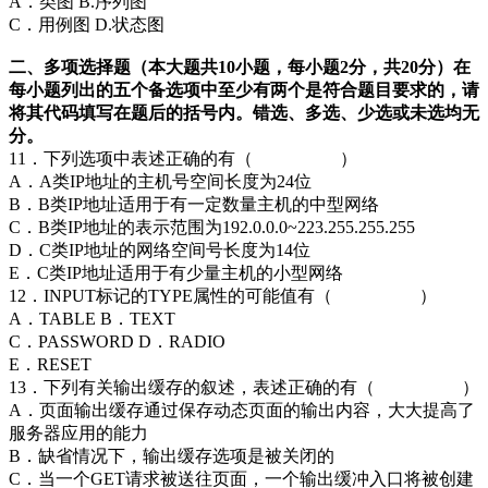
A．类图 B.序列图
C．用例图 D.状态图
二、多项选择题（本大题共10小题，每小题2分，共20分）在
每小题列出的五个备选项中至少有两个是符合题目要求的，请
将其代码填写在题后的括号内。错选、多选、少选或未选均无
分。
11．下列选项中表述正确的有（ ）
A．A类IP地址的主机号空间长度为24位
B．B类IP地址适用于有一定数量主机的中型网络
C．B类IP地址的表示范围为192.0.0.0~223.255.255.255
D．C类IP地址的网络空间号长度为14位
E．C类IP地址适用于有少量主机的小型网络
12．INPUT标记的TYPE属性的可能值有（ ）
A．TABLE B．TEXT
C．PASSWORD D．RADIO
E．RESET
13．下列有关输出缓存的叙述，表述正确的有（ ）
A．页面输出缓存通过保存动态页面的输出内容，大大提高了
服务器应用的能力
B．缺省情况下，输出缓存选项是被关闭的
C．当一个GET请求被送往页面，一个输出缓冲入口将被创建