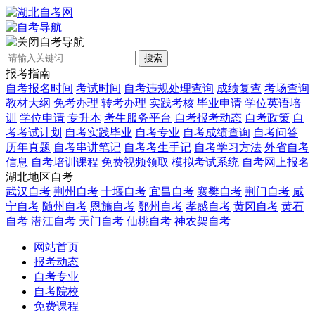
自考导航
搜索
报考指南
自考报名时间
考试时间
自考违规处理查询
成绩复查
考场查询
教材大纲
免考办理
转考办理
实践考核
毕业申请
学位英语培
训
学位申请
专升本
考生服务平台
自考报考动态
自考政策
自
考考试计划
自考实践毕业
自考专业
自考成绩查询
自考问答
历年真题
自考串讲笔记
自考考生手记
自考学习方法
外省自考
信息
自考培训课程
免费视频领取
模拟考试系统
自考网上报名
湖北地区自考
武汉自考
荆州自考
十堰自考
宜昌自考
襄樊自考
荆门自考
咸
宁自考
随州自考
恩施自考
鄂州自考
孝感自考
黄冈自考
黄石
自考
潜江自考
天门自考
仙桃自考
神农架自考
网站首页
报考动态
自考专业
自考院校
免费课程