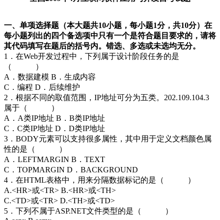
一、
单项选择题（本大题共10小题，每小题1分，共10分）在
每小题列出的四个备选项中只有一个是符合题目要求的，请将
其代码填写在题后的括号内。错选、多选或未选均无分。
1．在Web开发过程中，下列属于设计阶段任务的是
（ ）
A．数据建模 B．生成内容
C．编程 D．后续维护
2．根据不同的取值范围，IP地址可分为五类。202.109.104.3
属于（ ）
A．A类IP地址 B．B类IP地址
C．C类IP地址 D．D类IP地址
3．BODY元素可以支持很多属性，其中用于定义文档颜色属
性的是（ ）
A．LEFTMARGIN B．TEXT
C．TOPMARGIN D．BACKGROUND
4．在HTML表格中，用来分隔数据标记的是（ ）
A.<HR>或<TR> B.<HR>或<TH>
C.<TD>或<TR> D.<TH>或<TD>
5．下列不属于ASP.NET文件类型的是（ ）