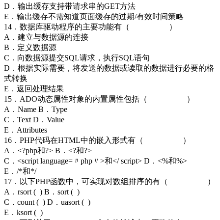
D．输出缓存支持带请求串的GET方法
E．输出缓存不需知道页面缓存的过期/有效时间策略
14．数据库驱动程序的主要功能有（ ）
A．建立与数据源的连接
B．定义数据源
C．向数据源提交SQL请求，执行SQL语句
D．根据实际需要，将发送的数据或读取的数据进行必要的格
式转换
E．返回处理结果
15．ADO动态属性对象的内置属性包括（ ）
A．Name B．Type
C．Text D．Value
E．Attributes
16．PHP代码在HTML中的嵌入形式有（ ）
A．<?php和?> B．<?和?>
C．<script language=〃php〃>和</ script> D．<%和%>
E．/*和*/
17．以下PHP函数中，可实现对数组排序的有（ ）
A．rsort ( ) B．sort ( )
C．count ( ) D．uasort ( )
E．ksort ( )