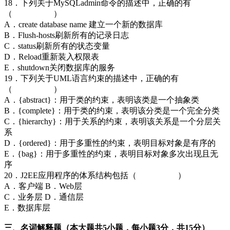
18．下列关于MySQLadmin命令的描述中，正确的有
（ ）
A．create database name 建立一个新的数据库
B．Flush-hosts刷新所有的记录日志
C．status刷新所有的状态变量
D．Reload重新装入权限表
E．shutdown关闭数据库的服务
19．下列关于UML语言约束的描述中，正确的有
（ ）
A．{abstract}：用于类的约束，表明该类是一个抽象类
B．{complete}：用于类的约束，表明该分类是一个完全分类
C．{hierarchy}：用于关系的约束，表明该关系是一个分层关
系
D．{ordered}：用于多重性的约束，表明目标对象是有序的
E．{bag}：用于多重性的约束，表明目标对象多次出现且无
序
20．J2EE应用程序的体系结构包括（ ）
A．客户端 B．Web层
C．业务层 D．通信层
E．数据库层
三、名词解释题（本大题共5小题，每小题3分，共15分）