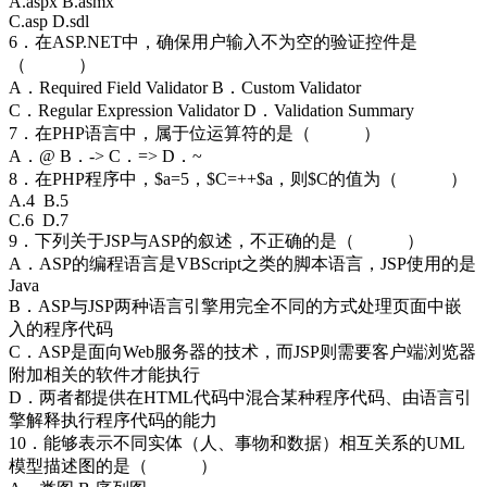
A.aspx B.asmx
C.asp D.sdl
6．在ASP.NET中，确保用户输入不为空的验证控件是
（ ）
A．Required Field Validator B．Custom Validator
C．Regular Expression Validator D．Validation Summary
7．在PHP语言中，属于位运算符的是（ ）
A．@ B．-> C．=> D．~
8．在PHP程序中，$a=5，$C=++$a，则$C的值为（ ）
A.4 B.5
C.6 D.7
9．下列关于JSP与ASP的叙述，不正确的是（ ）
A．ASP的编程语言是VBScript之类的脚本语言，JSP使用的是
Java
B．ASP与JSP两种语言引擎用完全不同的方式处理页面中嵌
入的程序代码
C．ASP是面向Web服务器的技术，而JSP则需要客户端浏览器
附加相关的软件才能执行
D．两者都提供在HTML代码中混合某种程序代码、由语言引
擎解释执行程序代码的能力
10．能够表示不同实体（人、事物和数据）相互关系的UML
模型描述图的是（ ）