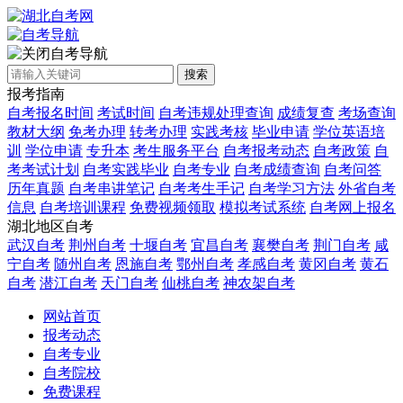
自考导航
搜索
报考指南
自考报名时间
考试时间
自考违规处理查询
成绩复查
考场查询
教材大纲
免考办理
转考办理
实践考核
毕业申请
学位英语培
训
学位申请
专升本
考生服务平台
自考报考动态
自考政策
自
考考试计划
自考实践毕业
自考专业
自考成绩查询
自考问答
历年真题
自考串讲笔记
自考考生手记
自考学习方法
外省自考
信息
自考培训课程
免费视频领取
模拟考试系统
自考网上报名
湖北地区自考
武汉自考
荆州自考
十堰自考
宜昌自考
襄樊自考
荆门自考
咸
宁自考
随州自考
恩施自考
鄂州自考
孝感自考
黄冈自考
黄石
自考
潜江自考
天门自考
仙桃自考
神农架自考
网站首页
报考动态
自考专业
自考院校
免费课程