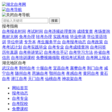
自考导航
搜索
报考指南
自考报名时间
考试时间
自考违规处理查询
成绩复查
考场查询
教材大纲
免考办理
转考办理
实践考核
毕业申请
学位英语培
训
学位申请
专升本
考生服务平台
自考报考动态
自考政策
自
考考试计划
自考实践毕业
自考专业
自考成绩查询
自考问答
历年真题
自考串讲笔记
自考考生手记
自考学习方法
外省自考
信息
自考培训课程
免费视频领取
模拟考试系统
自考网上报名
湖北地区自考
武汉自考
荆州自考
十堰自考
宜昌自考
襄樊自考
荆门自考
咸
宁自考
随州自考
恩施自考
鄂州自考
孝感自考
黄冈自考
黄石
自考
潜江自考
天门自考
仙桃自考
神农架自考
网站首页
报考动态
自考专业
自考院校
免费课程