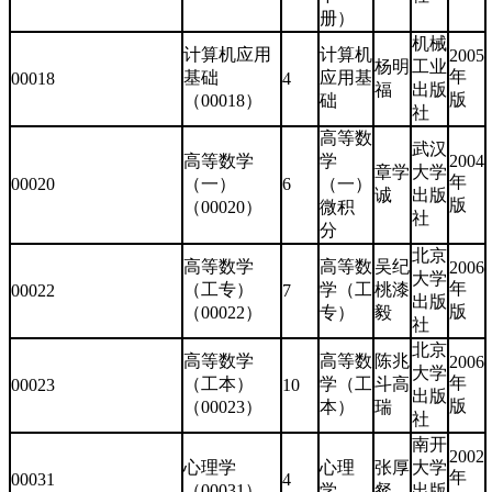
册）
机械
计算机应用
计算机
2005
杨明
工业
年
基础
应用基
00018
4
福
出版
版
（00018）
础
社
高等数
武汉
高等数学
学
2004
章学
大学
年
00020
（一）
6
（一）
诚
出版
版
（00020）
微积
社
分
北京
高等数学
高等数
吴纪
2006
大学
年
（工专）
学（工
桃漆
00022
7
出版
版
（00022）
专）
毅
社
北京
高等数学
高等数
陈兆
2006
大学
年
（工本）
学（工
斗高
00023
10
出版
版
（00023）
本）
瑞
社
南开
2002
心理学
心理
张厚
大学
年
00031
4
（00031）
学
粲
出版