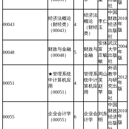
版
社
中国
经济法
经济法概论
财政
2010
概论
李仁
年
00043
（财经类）
4
经济
（财经
玉
版
（00043）
出版
类）
社
安体
武汉
2004
财政与金融
财政与
富
大学
年
00048
5
（00048）
金融
庄毓
出版
版
敏
社
外语
★管理系统
管理系
周山
教学
2012
中计算机应
统中计
芙
与研
年
00051
4
用
算机应
赵
究出
版
（00051）
用
苹
版
社
中国
财政
2010
企业会计学
企业会
刘东
年
00055
6
经济
（00055）
计学
明
版
出版
社