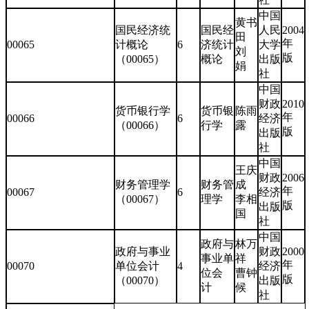
中国
黄书
国民经济统
国民经
人民
2004
田
年
00065
计概论
6
济统计
大学
刘
版
（00065）
概论
出版
娟
社
中国
财政
2010
货币银行学
货币银
陈雨
年
00066
6
经济
（00066）
行学
露
版
出版
社
中国
王庆
财政
2006
财务管理学
财务管
成
年
00067
6
经济
（00067）
理学
李相
版
出版
国
社
中国
政府与
林万
政府与事业
财政
2000
事业单
祥
年
00070
单位会计
4
经济
位会
曹钟
版
（00070）
出版
计
候
社