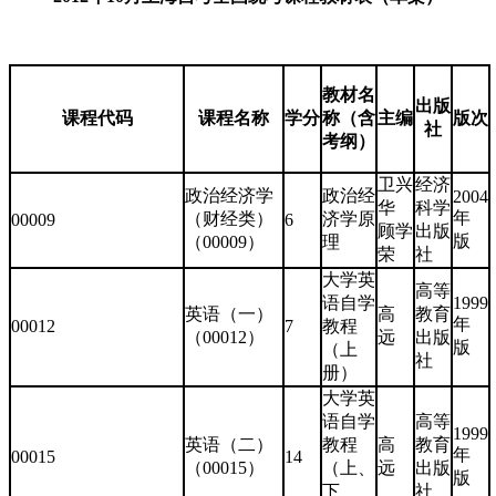
教材名
出版
课程代码
课程名称
学分
称（含
主编
版次
社
考纲）
卫兴
经济
政治经济学
政治经
2004
华
科学
年
（财经类）
济学原
00009
6
顾学
出版
版
（00009）
理
荣
社
大学英
高等
语自学
1999
英语（一）
高
教育
年
00012
7
教程
（00012）
远
出版
版
（上
社
册）
大学英
语自学
高等
1999
英语（二）
教程
高
教育
年
00015
14
（00015）
（上、
远
出版
版
下
社