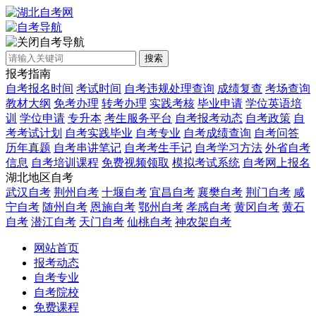
自考导航
搜索
报考指南
自考报名时间
考试时间
自考违规处理查询
成绩复查
考场查询
教材大纲
免考办理
转考办理
实践考核
毕业申请
学位英语培
训
学位申请
专升本
考生服务平台
自考报考动态
自考政策
自
考考试计划
自考实践毕业
自考专业
自考成绩查询
自考问答
历年真题
自考串讲笔记
自考考生手记
自考学习方法
外省自考
信息
自考培训课程
免费视频领取
模拟考试系统
自考网上报名
湖北地区自考
武汉自考
荆州自考
十堰自考
宜昌自考
襄樊自考
荆门自考
咸
宁自考
随州自考
恩施自考
鄂州自考
孝感自考
黄冈自考
黄石
自考
潜江自考
天门自考
仙桃自考
神农架自考
网站首页
报考动态
自考专业
自考院校
免费课程