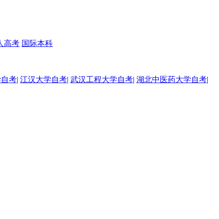
人高考
国际本科
学自考
|
江汉大学自考
|
武汉工程大学自考
|
湖北中医药大学自考
|