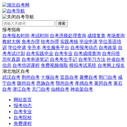
自考导航
搜索
报考指南
自考报名时间
考试时间
自考违规处理查询
成绩复查
考场查询
教材大纲
免考办理
转考办理
实践考核
毕业申请
学位英语培
训
学位申请
专升本
考生服务平台
自考报考动态
自考政策
自
考考试计划
自考实践毕业
自考专业
自考成绩查询
自考问答
历年真题
自考串讲笔记
自考考生手记
自考学习方法
外省自考
信息
自考培训课程
免费视频领取
模拟考试系统
自考网上报名
湖北地区自考
武汉自考
荆州自考
十堰自考
宜昌自考
襄樊自考
荆门自考
咸
宁自考
随州自考
恩施自考
鄂州自考
孝感自考
黄冈自考
黄石
自考
潜江自考
天门自考
仙桃自考
神农架自考
网站首页
报考动态
自考专业
自考院校
免费课程