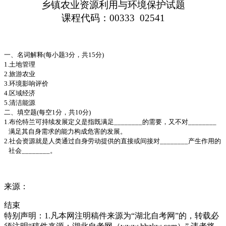
乡镇农业资源利用与环境保护试题
课程代码：
00333
02541
一、名词解释
(
每小题
3
分，共
15
分
)
1.
土地管理
2.
旅游农业
3.
环境影响评价
4.
区域经济
5.
清洁能源
二、填空题
(
每空
1
分，共
10
分
)
1.
布伦特兰可持续发展定义是指既满足
________
的需要，又不对
________
满足其自身需求的能力构成危害的发展。
2.
社会资源就是人类通过自身劳动提供的直接或间接对
________
产生作用的
社会
________
。
来源：
结束
特别声明：1.凡本网注明稿件来源为“湖北自考网”的，转载必