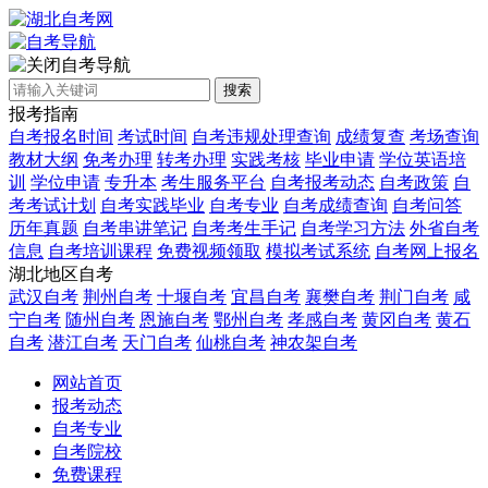
自考导航
搜索
报考指南
自考报名时间
考试时间
自考违规处理查询
成绩复查
考场查询
教材大纲
免考办理
转考办理
实践考核
毕业申请
学位英语培
训
学位申请
专升本
考生服务平台
自考报考动态
自考政策
自
考考试计划
自考实践毕业
自考专业
自考成绩查询
自考问答
历年真题
自考串讲笔记
自考考生手记
自考学习方法
外省自考
信息
自考培训课程
免费视频领取
模拟考试系统
自考网上报名
湖北地区自考
武汉自考
荆州自考
十堰自考
宜昌自考
襄樊自考
荆门自考
咸
宁自考
随州自考
恩施自考
鄂州自考
孝感自考
黄冈自考
黄石
自考
潜江自考
天门自考
仙桃自考
神农架自考
网站首页
报考动态
自考专业
自考院校
免费课程