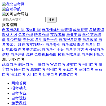
自考导航
搜索
报考指南
自考报名时间
考试时间
自考违规处理查询
成绩复查
考场查询
教材大纲
免考办理
转考办理
实践考核
毕业申请
学位英语培
训
学位申请
专升本
考生服务平台
自考报考动态
自考政策
自
考考试计划
自考实践毕业
自考专业
自考成绩查询
自考问答
历年真题
自考串讲笔记
自考考生手记
自考学习方法
外省自考
信息
自考培训课程
免费视频领取
模拟考试系统
自考网上报名
湖北地区自考
武汉自考
荆州自考
十堰自考
宜昌自考
襄樊自考
荆门自考
咸
宁自考
随州自考
恩施自考
鄂州自考
孝感自考
黄冈自考
黄石
自考
潜江自考
天门自考
仙桃自考
神农架自考
网站首页
报考动态
自考专业
自考院校
免费课程