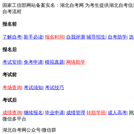
国家工信部网站备案实名：湖北自考网 为考生提供湖北自考
自考流程
报名前
了解自考
|
新手必读
|
报名时间
|
自我评测
辅导招生
|
自考助学
|
选
报名后
考试安排
|
免考申请
|
模拟真题
|
网络助学
考试前
考场查询
|
考试须知
|
考试技巧
考试后
成绩查询
|
继续报名
|
毕业申请
|
成绩管理
转助学班
|
成人高考
|
网
微信多平台
湖北自考网公众号/微信群