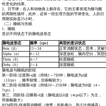
性变化的结果。
2、日节律：在人和动物身上都存在。它的主要表现为睡与醒
的周期性循环，此外，还有一些生理方面的节律变化。人的日
周期实际是25小时。
（二）睡眠与失眠
1、睡眠
意识不同状态下的脑电波形态
脑电波形态
频率（cps）
典型的意识状态
Beta（β）
13～24
正常清醒状态，思考，灵
Alpha（α）
8～12
深度放松，脑内空白，冥
Theta（θ）
4～7
轻度睡眠
Delta（δ）
2～4
深度睡眠
脑电波与睡眠的阶段
第一阶段-过渡期-α波（持续1～7分钟；脑电波为α波
（12cps），频率较慢，但振幅较大）
第二阶段-轻睡期-θ波（持续10～25分钟；脑电波为θ波（4～
7cps））
第三、四阶段-沉睡期-δ波（脑电波以δ波（4cps以下）为主，
而振幅极大）
REM阶段-快速眼动睡眠（做梦；年龄越小，所占比例越高）