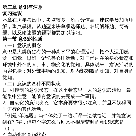
第二章 意识与注意
复习
建议
本章在历年考试中，考点较多，所占分值高，建议学员加强理
解，重点掌握。从题型来讲单项选择题、名词解释题、简答
题、以及论述题的题型都要加以练习。
第一节 意识的性质
（一）意识的概念
意识是人类所独有的一种高水平的心理活动，指个人运用感
觉、知觉、思维、记忆等心理活动，对自己内在的身心状态和
环境中外在的人、事、物变化的觉知。具体说来，意识活动的
内容包括：对外部事物的觉知、对内部刺激的觉知、对自身的
觉知。
（二）意识的四种不同状态
1、可控制的意识状态：在这个状态里，人的意识最清晰，最
能集中注意，能够有意识的去完成一件事情。
2、自动化的意识状态：它本身要求很少注意，并且不妨碍同
时进行的其他活动。
「例题?单选题」当个体处于一边听课一边做笔记，并能意识
到在写字，但每个字怎么写则又不很清楚时的意识状态是
（）。
A.自动化的意识状态