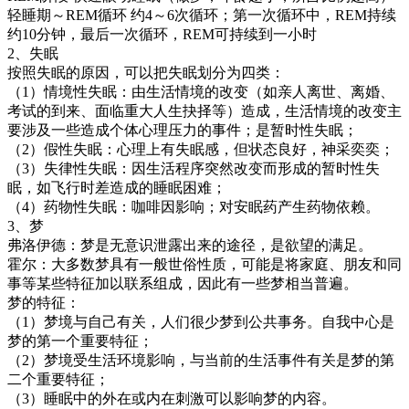
轻睡期～REM循环 约4～6次循环；第一次循环中，REM持续
约10分钟，最后一次循环，REM可持续到一小时
2、失眠
按照失眠的原因，可以把失眠划分为四类：
（1）情境性失眠：由生活情境的改变（如亲人离世、离婚、
考试的到来、面临重大人生抉择等）造成，生活情境的改变主
要涉及一些造成个体心理压力的事件；是暂时性失眠；
（2）假性失眠：心理上有失眠感，但状态良好，神采奕奕；
（3）失律性失眠：因生活程序突然改变而形成的暂时性失
眠，如飞行时差造成的睡眠困难；
（4）药物性失眠：咖啡因影响；对安眠药产生药物依赖。
3、梦
弗洛伊德：梦是无意识泄露出来的途径，是欲望的满足。
霍尔：大多数梦具有一般世俗性质，可能是将家庭、朋友和同
事等某些特征加以联系组成，因此有一些梦相当普遍。
梦的特征：
（1）梦境与自己有关，人们很少梦到公共事务。自我中心是
梦的第一个重要特征；
（2）梦境受生活环境影响，与当前的生活事件有关是梦的第
二个重要特征；
（3）睡眠中的外在或内在刺激可以影响梦的内容。