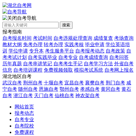
自考导航
搜索
报考指南
自考报名时间
考试时间
自考违规处理查询
成绩复查
考场查询
教材大纲
免考办理
转考办理
实践考核
毕业申请
学位英语培
训
学位申请
专升本
考生服务平台
自考报考动态
自考政策
自
考考试计划
自考实践毕业
自考专业
自考成绩查询
自考问答
历年真题
自考串讲笔记
自考考生手记
自考学习方法
外省自考
信息
自考培训课程
免费视频领取
模拟考试系统
自考网上报名
湖北地区自考
武汉自考
荆州自考
十堰自考
宜昌自考
襄樊自考
荆门自考
咸
宁自考
随州自考
恩施自考
鄂州自考
孝感自考
黄冈自考
黄石
自考
潜江自考
天门自考
仙桃自考
神农架自考
网站首页
报考动态
自考专业
自考院校
免费课程