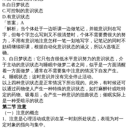
B.白日梦状态
C.可控制的意识状态
D.有意识状态
「答案」A
「解析」当个体处于一边听课一边做笔记，并能意识到在写
字，但每个字怎么写则又不很清楚时，个体不需要费很大的努
力，不用有意识地注意怎样一笔一划地写字，记笔记的同时不
妨碍继续听课，根据自动化意识状态的涵义，所以A选项正
确。
3、白日梦状态：它只包含很低水平意识努力的意识状态，介
于主动的意识状态与睡眠中做梦二者之间，似乎是一方面清醒
着一方面做梦，通常在不需要集中注意的情况下自发产生。
4、睡眠状态：这时意识并没有完全停止活动。
以上四种意识状态是正常情况下所出现的。此外，有时候还可
以通过药物使人产生一种特殊的意识状态，如打麻醉针或吃特
定的药物、吸毒后，会产生一种意识的扭曲状态；催眠实际上
是一种受暗示的状态
第二节 注意
（一）注意的概念
1、注意是心理活动或意识在某一时刻所处状态，表现为对一
定对象的指向与集中。