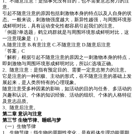
1、不随意注意：是指事先没有目的，也不需要意志努力的注
意。
引起不随意注意的原因包括刺激物本身的特点以及人自身的状
态。一般来说，刺激物强度越大，新异性越强，与周围环境形
成鲜明对比，具有运动变化性都容易引起我们的注意。
「例题?单选题」鹤立鸡群就是与周围环境形成鲜明对比，这
一注意现象是（）。
A.随意注意 B.有意注意 C.不随意注意 D.随意后注意
「答案」C
「解析」根据引起不随意注意的原因之一刺激物本身的特点，
即刺激物与周围环境形成鲜明对比，所以C选项正确。
2、随意注意：是指有预定目的、需要一定意志努力的注意。
它是注意的一种积极、主动的形式，在不随意注意的基础上发
展起来，是人类所特有的心理现象。
随意注意受多种因素的影响，如活动的目的与任务、多活动的
兴趣和认识、个体的知识经验、活动的组织、个体的人格特征
及意志品质。
3、随意后注意。
第二章 意识与注意
第三节 生物节律、睡眠与梦
（一）生物节律
1、生物节律：指生物的周期性变化，是有机体生理功能周期