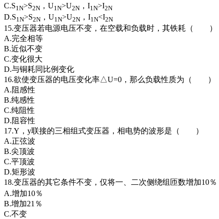
C.S
>S
，U
>U
，I
>I
1N
2N
1N
2N
1N
2N
D.S
>S
，U
>U
，I
<I
1N
2N
1N
2N
1N
2N
15.变压器若电源电压不变，在空载和负载时，其铁耗（ ）
A.完全相等
B.近似不变
C.变化很大
D.与铜耗同比例变化
16.欲使变压器的电压变化率△U=0，那么负载性质为（ ）
A.阻感性
B.纯感性
C.纯阻性
D.阻容性
17.Y，y联接的三相组式变压器，相电势的波形是（ ）
A.正弦波
B.尖顶波
C.平顶波
D.矩形波
18.变压器的其它条件不变，仅将一、二次侧绕组匝数增加10
A.增加10％
B.增加21％
C.不变