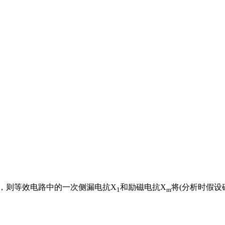
％，则等效电路中的一次侧漏电抗X
和励磁电抗X
将(分析时假
1
m