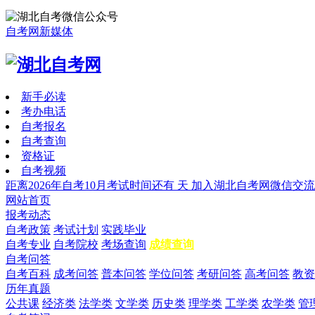
自考网新媒体
新手必读
考办电话
自考报名
自考查询
资格证
自考视频
距离2026年自考10月考试时间还有
天
加入湖北自考网微信交流
网站首页
报考动态
自考政策
考试计划
实践毕业
自考专业
自考院校
考场查询
成绩查询
自考问答
自考百科
成考问答
普本问答
学位问答
考研问答
高考问答
教资
历年真题
公共课
经济类
法学类
文学类
历史类
理学类
工学类
农学类
管