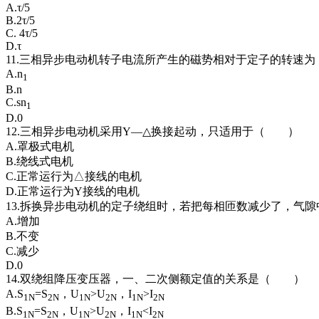
A.τ/5
B.2τ/5
C. 4τ/5
D.τ
11.三相异步电动机转子电流所产生的磁势相对于定子的转速
A.n
1
B.n
C.sn
1
D.0
12.三相异步电动机采用Y—△换接起动，只适用于（ ）
A.罩极式电机
B.绕线式电机
C.正常运行为△接线的电机
D.正常运行为Y接线的电机
13.拆换异步电动机的定子绕组时，若把每相匝数减少了，气
A.增加
B.不变
C.减少
D.0
14.双绕组降压变压器，一、二次侧额定值的关系是（ ）
A.S
=S
，U
>U
，I
>I
1N
2N
1N
2N
1N
2N
B.S
=S
，U
>U
，I
<I
1N
2N
1N
2N
1N
2N