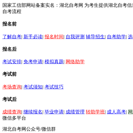
国家工信部网站备案实名：湖北自考网 为考生提供湖北自考
自考流程
报名前
了解自考
|
新手必读
|
报名时间
|
自我评测
辅导招生
|
自考助学
|
选
报名后
考试安排
|
免考申请
|
模拟真题
|
网络助学
考试前
考场查询
|
考试须知
|
考试技巧
考试后
成绩查询
|
继续报名
|
毕业申请
|
成绩管理
转助学班
|
成人高考
|
网
微信多平台
湖北自考网公众号/微信群