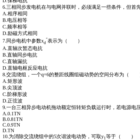
D.保梯电抗
6.三相同步发电机在与电网并联时，必须满足一些条件，但
A.相序相同
B.电压相等
C.频率相等
D.励磁方式相同
″
7.同步电机中参数x
表示为（ ）
d
A.直轴次暂态电抗
B.直轴同步电抗
C.直轴漏抗
D.直轴电枢反应电抗
8.交流绕组，一个q=6的整距线圈组磁动势的空间分布为（ 
A.矩形波
B.尖顶波
C.阶梯形波
D.正弦波
9.一台三相异步电动机拖动额定恒转矩负载运行时，若电源电
A.0.1TN
B.0.81TN
C.0.9TN
D.TN
10.为消除交流绕组中的5次谐波电动势，可取y
等于（ ）
1