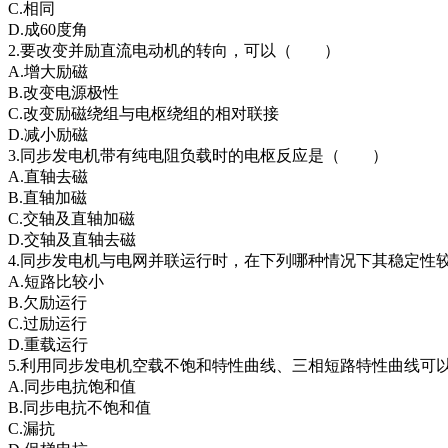
C.相同
D.成60度角
2.要改变并励直流电动机的转向，可以（ ）
A.增大励磁
B.改变电源极性
C.改变励磁绕组与电枢绕组的相对联接
D.减小励磁
3.同步发电机带有纯电阻负载时的电枢反应是（ ）
A.直轴去磁
B.直轴加磁
C.交轴及直轴加磁
D.交轴及直轴去磁
4.同步发电机与电网并联运行时，在下列哪种情况下其稳定
A.短路比较小
B.欠励运行
C.过励运行
D.重载运行
5.利用同步发电机空载不饱和特性曲线、三相短路特性曲线
A.同步电抗饱和值
B.同步电抗不饱和值
C.漏抗