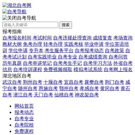
自考导航
搜索
报考指南
自考报名时间
考试时间
自考违规处理查询
成绩复查
考场查询
教材大纲
免考办理
转考办理
实践考核
毕业申请
学位英语培
训
学位申请
专升本
考生服务平台
自考报考动态
自考政策
自
考考试计划
自考实践毕业
自考专业
自考成绩查询
自考问答
历年真题
自考串讲笔记
自考考生手记
自考学习方法
外省自考
信息
自考培训课程
免费视频领取
模拟考试系统
自考网上报名
湖北地区自考
武汉自考
荆州自考
十堰自考
宜昌自考
襄樊自考
荆门自考
咸
宁自考
随州自考
恩施自考
鄂州自考
孝感自考
黄冈自考
黄石
自考
潜江自考
天门自考
仙桃自考
神农架自考
网站首页
报考动态
自考专业
自考院校
免费课程