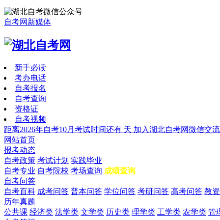
自考网新媒体
新手必读
考办电话
自考报名
自考查询
资格证
自考视频
距离2026年自考10月考试时间还有
天
加入湖北自考网微信交流
网站首页
报考动态
自考政策
考试计划
实践毕业
自考专业
自考院校
考场查询
成绩查询
自考问答
自考百科
成考问答
普本问答
学位问答
考研问答
高考问答
教资
历年真题
公共课
经济类
法学类
文学类
历史类
理学类
工学类
农学类
管