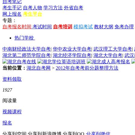
自考笔记
考生手记
自考人物
学习方法
外省自考
网上报名
考生平台
专题：
自考报名时间
考试时间
自考培训
模拟考试
教材大纲
免考办理
热门学校
中南财经政法大学自考
|
华中农业大学自考
|
武汉理工大学自考
|
湖北第二师范学院自考
|
湖北经济学院自考
|
湖北大学自考
|
武汉
当前位置：
湖北自考网
>
2012年自考考前分题整理方法
资料领取
1927
阅读量
视频课程
报名
分享到空间
分享到新浪微博
分享到QQ
分享到微信