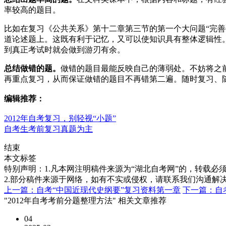
率较高的题目。
比如在复习《公共关系》第十二章第三节的第一个大问题“完
道论述题上。这既有利于记忆，又可以使知识具有整体逻辑性
到真正考试时就会做到游刃有余。
总结做错的题。
做错的题目最能反映自己的薄弱处。不妨将之
再重点复习，从而保证做错的题目不再错第二遍。随时复习、
编辑推荐：
2012年自考复习，别轻视“小题”
自考生考前复习真题为主
结束
本文标签
特别声明：1.凡本网注明稿件来源为“湖北自考网”的，转载必须注明
2.部分稿件来源于网络，如有不实或侵权，请联系我们沟通解
上一篇：自考“中国近现代史纲要”复习资料第一章
下一篇：自
"2012年自考考前分题整理方法" 相关文章推荐
04