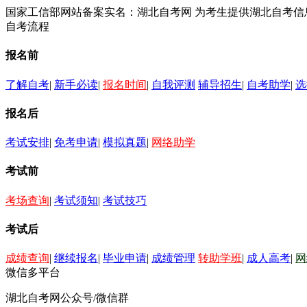
国家工信部网站备案实名：湖北自考网 为考生提供湖北自考
自考流程
报名前
了解自考
|
新手必读
|
报名时间
|
自我评测
辅导招生
|
自考助学
|
选
报名后
考试安排
|
免考申请
|
模拟真题
|
网络助学
考试前
考场查询
|
考试须知
|
考试技巧
考试后
成绩查询
|
继续报名
|
毕业申请
|
成绩管理
转助学班
|
成人高考
|
网
微信多平台
湖北自考网公众号/微信群