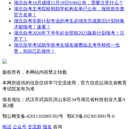
湖北自考10月成绩11月18日9:00公布，需要注意什么？
湖北自考主考院校和助学机构名单已公布，报班前先查
官方名单！
湖北自考非新计划专业的考生必须先完成新旧计划转换
才能报考！速看！
湖北自考2026年下半年起全部按2025版新计划报考！注
意了！
湖北自学考试助学班考生报名缴费由主考学校统一负
责，别自己乱操作！
版权所有，本网站内容禁止转载
本网所提供的信息仅供学习交流使用，官方信息以湖北省教育
考试院发布为准
报名地址：武汉市武昌区洪山东区34号湖北省科技创业大厦A
座2楼
鄂公网安备:42011102001592号 鄂ICP备2023013691号-6
电话
公众号
交流群
报名
咨询