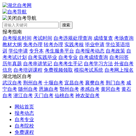
自考导航
搜索
报考指南
自考报名时间
考试时间
自考违规处理查询
成绩复查
考场查询
教材大纲
免考办理
转考办理
实践考核
毕业申请
学位英语培
训
学位申请
专升本
考生服务平台
自考报考动态
自考政策
自
考考试计划
自考实践毕业
自考专业
自考成绩查询
自考问答
历年真题
自考串讲笔记
自考考生手记
自考学习方法
外省自考
信息
自考培训课程
免费视频领取
模拟考试系统
自考网上报名
湖北地区自考
武汉自考
荆州自考
十堰自考
宜昌自考
襄樊自考
荆门自考
咸
宁自考
随州自考
恩施自考
鄂州自考
孝感自考
黄冈自考
黄石
自考
潜江自考
天门自考
仙桃自考
神农架自考
网站首页
报考动态
自考专业
自考院校
免费课程