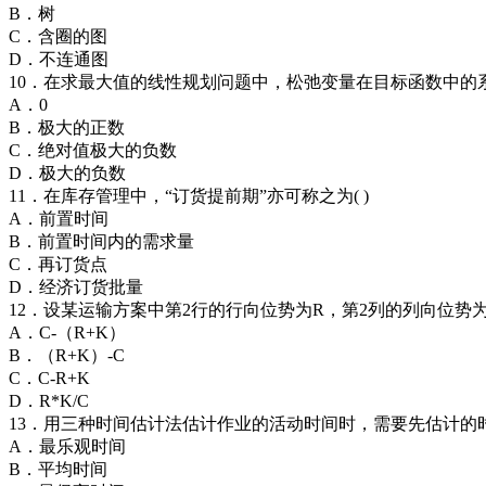
B．树
C．含圈的图
D．不连通图
10．在求最大值的线性规划问题中，松弛变量在目标函数中的系数
A．0
B．极大的正数
C．绝对值极大的负数
D．极大的负数
11．在库存管理中，“订货提前期”亦可称之为( )
A．前置时间
B．前置时间内的需求量
C．再订货点
D．经济订货批量
12．设某运输方案中第2行的行向位势为R，第2列的列向位势为
A．C-（R+K）
B．（R+K）-C
C．C-R+K
D．R*K/C
13．用三种时间估计法估计作业的活动时间时，需要先估计的时间
A．最乐观时间
B．平均时间