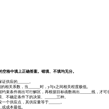
小题的空格中填上正确答案。错填、不填均无分。
供应的______。
间的相关系数，当______时，y与x之间相关程度极低。
约束条件画出可行解区，再根据目标函数画出______线，才
、不确定条件下的决策、______三种。
个供应点，其供应量等于______。
__或成本最低。