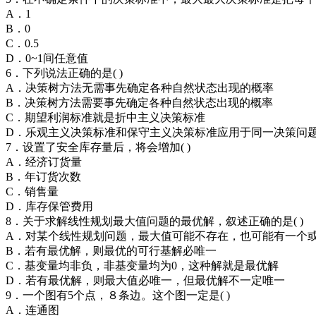
A．1
B．0
C．0.5
D．0~1间任意值
6．下列说法正确的是( )
A．决策树方法无需事先确定各种自然状态出现的概率
B．决策树方法需要事先确定各种自然状态出现的概率
C．期望利润标准就是折中主义决策标准
D．乐观主义决策标准和保守主义决策标准应用于同一决策问
7．设置了安全库存量后，将会增加( )
A．经济订货量
B．年订货次数
C．销售量
D．库存保管费用
8．关于求解线性规划最大值问题的最优解，叙述正确的是( )
A．对某个线性规划问题，最大值可能不存在，也可能有一个
B．若有最优解，则最优的可行基解必唯一
C．基变量均非负，非基变量均为0，这种解就是最优解
D．若有最优解，则最大值必唯一，但最优解不一定唯一
9．一个图有5个点，８条边。这个图一定是( )
A．连通图