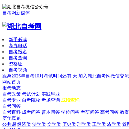
自考网新媒体
新手必读
考办电话
自考报名
自考查询
资格证
自考视频
距离2026年自考10月考试时间还有
天
加入湖北自考网微信交流
网站首页
报考动态
自考政策
考试计划
实践毕业
自考专业
自考院校
考场查询
成绩查询
自考问答
自考百科
成考问答
普本问答
学位问答
考研问答
高考问答
教资
历年真题
公共课
经济类
法学类
文学类
历史类
理学类
工学类
农学类
管