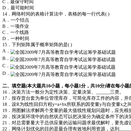
C．最保守时间
D．最可能时间
14．网络时间的表格计算法中，表格的每一行代表( )
A．一个结点
B．一项作业
C．一个线路
D．一种时间
15．下列矩阵属于概率矩阵的是( )
A．
B．
C．
D．
二、填空题(本大题共10小题，每小题1分，共10分)请在每
16．决策方法一般分为定性决策、定量决策、______三类。
17．按存货台套为单位管理库存，可简化库存工作的内容，并保证
18．设R为线性回归方程y=a+bx所联系的因变量y与自变量x之
19．用图解法求解两个变量的最大值线性规划问题时，应先根据
20．按决策环境中的自然状态可以把决策分为确定条件下的决策
21．对总需要量大于总供应量的运输问题求最优解时，要先虚设一
22．网络计划优化的目的是最合理有效地利用资源，达到____