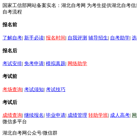
国家工信部网站备案实名：湖北自考网 为考生提供湖北自考
自考流程
报名前
了解自考
|
新手必读
|
报名时间
|
自我评测
辅导招生
|
自考助学
|
选
报名后
考试安排
|
免考申请
|
模拟真题
|
网络助学
考试前
考场查询
|
考试须知
|
考试技巧
考试后
成绩查询
|
继续报名
|
毕业申请
|
成绩管理
转助学班
|
成人高考
|
网
微信多平台
湖北自考网公众号/微信群