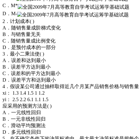
C．M*
D．M-
2．计划成本( )
A．随销售量成阶梯式变化
B．与销售量无关
C．随销售量成比例变化
D．是预付成本的一部分
3．最小二乘法使( )
A．误差和达到最小
B．误差平方达到最小
C．误差和的平方达到最小
D．误差平方和达到最小
4．假设某公司通过抽样取得近几个月某产品销售价格与销售
xi： 1.3 1.4 1.5 1 1.2
yi： 2.5 2.2 6.1 1.1 1.5
应采用的预测方法是( )
A．一元线性回归
B．一元非线性回归
C．滑动平均预测法
D．多元线性回归
5．在不确定条件下的决策标准中，最大最大决策标准是把每个