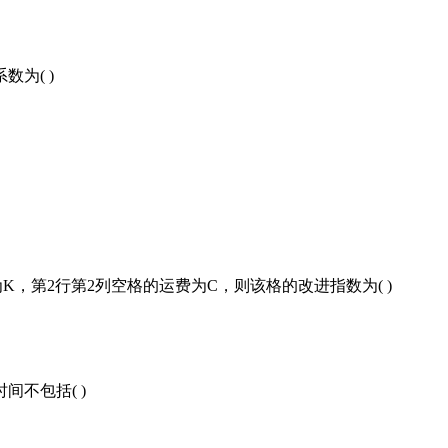
为( )
K，第2行第2列空格的运费为C，则该格的改进指数为( )
不包括( )