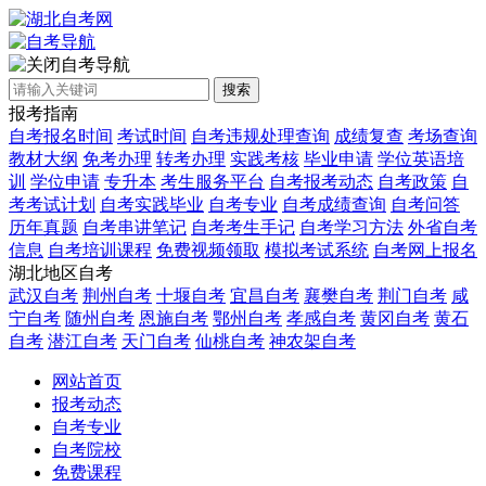
自考导航
搜索
报考指南
自考报名时间
考试时间
自考违规处理查询
成绩复查
考场查询
教材大纲
免考办理
转考办理
实践考核
毕业申请
学位英语培
训
学位申请
专升本
考生服务平台
自考报考动态
自考政策
自
考考试计划
自考实践毕业
自考专业
自考成绩查询
自考问答
历年真题
自考串讲笔记
自考考生手记
自考学习方法
外省自考
信息
自考培训课程
免费视频领取
模拟考试系统
自考网上报名
湖北地区自考
武汉自考
荆州自考
十堰自考
宜昌自考
襄樊自考
荆门自考
咸
宁自考
随州自考
恩施自考
鄂州自考
孝感自考
黄冈自考
黄石
自考
潜江自考
天门自考
仙桃自考
神农架自考
网站首页
报考动态
自考专业
自考院校
免费课程