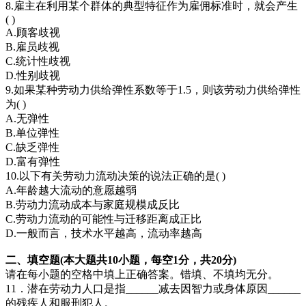
8.雇主在利用某个群体的典型特征作为雇佣标准时，就会产生
( )
A.顾客歧视
B.雇员歧视
C.统计性歧视
D.性别歧视
9.如果某种劳动力供给弹性系数等于1.5，则该劳动力供给弹性
为( )
A.无弹性
B.单位弹性
C.缺乏弹性
D.富有弹性
10.以下有关劳动力流动决策的说法正确的是( )
A.年龄越大流动的意愿越弱
B.劳动力流动成本与家庭规模成反比
C.劳动力流动的可能性与迁移距离成正比
D.一般而言，技术水平越高，流动率越高
二、填空题(本大题共10小题，每空1分，共20分)
请在每小题的空格中填上正确答案。错填、不填均无分。
11．潜在劳动力人口是指______减去因智力或身体原因______
的残疾人和服刑犯人。