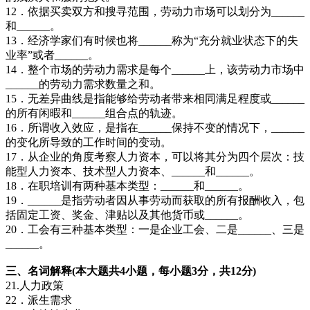
12．依据买卖双方和搜寻范围，劳动力市场可以划分为______
和______。
13．经济学家们有时候也将______称为“充分就业状态下的失
业率”或者______。
14．整个市场的劳动力需求是每个______上，该劳动力市场中
______的劳动力需求数量之和。
15．无差异曲线是指能够给劳动者带来相同满足程度或______
的所有闲暇和______组合点的轨迹。
16．所谓收入效应，是指在______保持不变的情况下，______
的变化所导致的工作时间的变动。
17．从企业的角度考察人力资本，可以将其分为四个层次：技
能型人力资本、技术型人力资本、______和______。
18．在职培训有两种基本类型：______和______。
19．______是指劳动者因从事劳动而获取的所有报酬收入，包
括固定工资、奖金、津贴以及其他货币或______。
20．工会有三种基本类型：一是企业工会、二是______、三是
______。
三、名词解释(本大题共4小题，每小题3分，共12分)
21.人力政策
22．派生需求