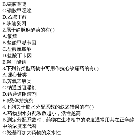
B.磺胺嘧啶
C.磺胺甲噁唑
D.乙胺丁醇
E.呋喃妥因
2.属于静脉麻醉药的有( )
A.氟烷
B.盐酸甲哌卡因
C.盐酸氯胺酮
D.盐酸丁卡因
E.羟丁酸钠
3.下列各类型药物中可用作抗心绞痛药的有( )
A.强心苷类
B.芳氧乙酸类
C.钠通道阻滞剂
D.钙通道阻滞剂
E.β受体拮抗剂
4.下列关于脂水分配系数的叙述错误的有( )
A.药物脂水分配系数越小，活性越高
B.测定分配系数时，药物在生物相中的浓度通常用其在正辛醇
中的浓度来代替
C.羟基可加大药物的亲水性