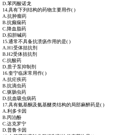
D.苯丙酸诺龙
14.具有下列结构的药物主要用作( )
A.抗肿瘤药
B.抗癫痫药
C.降血脂药
D.拟胆碱药
15.通常不具备抗溃疡作用的是( )
A.H1受体拮抗剂
B.H2受体拮抗剂
C.抗酸药
D.质子泵抑制剂
16.奎宁临床常用作( )
A.抗疟疾药
B.抗滴虫药
C.驱肠虫药
D.抗血吸虫病药
17.具有氨基酮及氨基醚类结构的局部麻醉药是( )
A.利多卡因
B.丙泊酚
C.达克罗宁
D.普鲁卡因