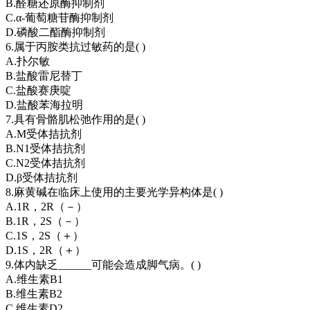
B.醛糖还原酶抑制剂
C.α-葡萄糖苷酶抑制剂
D.磷酸二酯酶抑制剂
6.属于丙胺类抗过敏药的是( )
A.扑尔敏
B.盐酸雷尼替丁
C.盐酸赛庚啶
D.盐酸苯海拉明
7.具有骨骼肌松弛作用的是( )
A.M受体拮抗剂
B.N1受体拮抗剂
C.N2受体拮抗剂
D.β受体拮抗剂
8.麻黄碱在临床上使用的主要光学异构体是( )
A.1R，2R（－）
B.1R，2S（－）
C.1S，2S（＋）
D.1S，2R（＋）
9.体内缺乏______可能会造成脚气病。( )
A.维生素B1
B.维生素B2
C.维生素D2