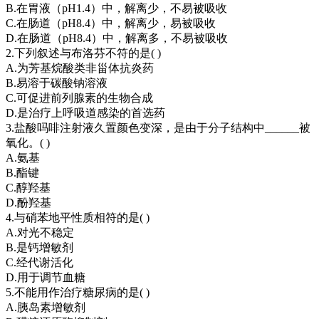
B.在胃液（pH1.4）中，解离少，不易被吸收
C.在肠道（pH8.4）中，解离少，易被吸收
D.在肠道（pH8.4）中，解离多，不易被吸收
2.下列叙述与布洛芬不符的是( )
A.为芳基烷酸类非甾体抗炎药
B.易溶于碳酸钠溶液
C.可促进前列腺素的生物合成
D.是治疗上呼吸道感染的首选药
3.盐酸吗啡注射液久置颜色变深，是由于分子结构中______被
氧化。( )
A.氨基
B.酯键
C.醇羟基
D.酚羟基
4.与硝苯地平性质相符的是( )
A.对光不稳定
B.是钙增敏剂
C.经代谢活化
D.用于调节血糖
5.不能用作治疗糖尿病的是( )
A.胰岛素增敏剂