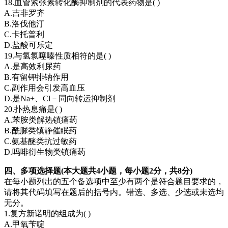
18.血管紧张素转化酶抑制剂的代表药物是( )
A.吉非罗齐
B.洛伐他汀
C.卡托普利
D.盐酸可乐定
19.与氢氯噻嗪性质相符的是( )
A.是高效利尿药
B.有留钾排钠作用
C.副作用会引发高血压
D.是Na+、Cl－同向转运抑制剂
20.扑热息痛是( )
A.苯胺类解热镇痛药
B.酰脲类镇静催眠药
C.氨基醚类抗过敏药
D.吗啡衍生物类镇痛药
四、多项选择题(本大题共4小题，每小题2分，共8分)
在每小题列出的五个备选项中至少有两个是符合题目要求的，
请将其代码填写在题后的括号内。错选、多选、少选或未选均
无分。
1.复方新诺明的组成为( )
A.甲氧苄啶