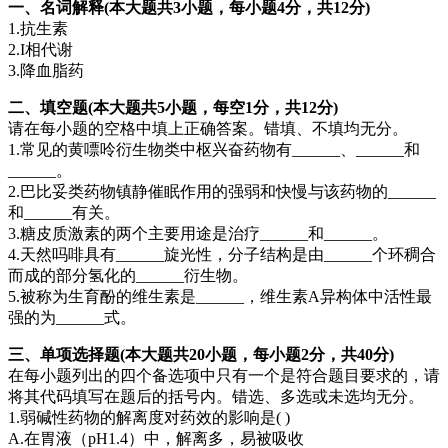
一、名词解释(本大题共3小题，每小题4分，共12分)
1.抗生素
2.I相代谢
3.降血脂药
二、填空题(本大题共5小题，每空1分，共12分)
请在每小题的空格中填上正确答案。错填、不填均无分。
1.常见的黄嘌呤衍生物类中枢兴奋药物有______、______和
______。
2.巴比妥类药物镇静催眠作用的强弱和快慢与该药物的______
和______有关。
3.糖皮质激素的两个主要用途是治疗______和______。
4.天然吗啡具有______旋光性，分子结构是由______个环稠合
而成的部分氢化的______衍生物。
5.被称为生育酚的维生素是______，维生素A异构体中活性最
强的为______式。
三、单项选择题(本大题共20小题，每小题2分，共40分)
在每小题列出的四个备选项中只有一个是符合题目要求的，请
将其代码填写在题后的括号内。错选、多选或未选均无分。
1.弱碱性药物的解离度对药效的影响是( )
A.在胃液（pH1.4）中，解离多，易被吸收