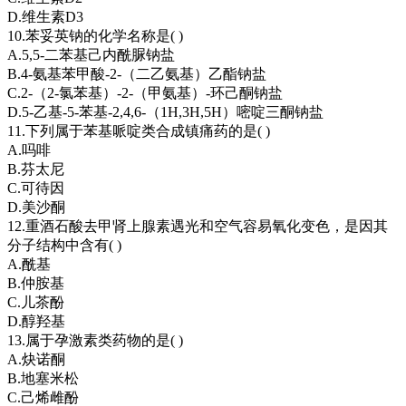
D.维生素D3
10.苯妥英钠的化学名称是( )
A.5,5-二苯基己内酰脲钠盐
B.4-氨基苯甲酸-2-（二乙氨基）乙酯钠盐
C.2-（2-氯苯基）-2-（甲氨基）-环己酮钠盐
D.5-乙基-5-苯基-2,4,6-（1H,3H,5H）嘧啶三酮钠盐
11.下列属于苯基哌啶类合成镇痛药的是( )
A.吗啡
B.芬太尼
C.可待因
D.美沙酮
12.重酒石酸去甲肾上腺素遇光和空气容易氧化变色，是因其
分子结构中含有( )
A.酰基
B.仲胺基
C.儿茶酚
D.醇羟基
13.属于孕激素类药物的是( )
A.炔诺酮
B.地塞米松
C.己烯雌酚