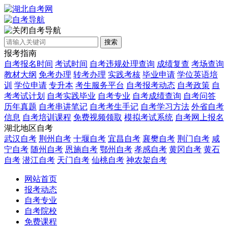
自考导航
搜索
报考指南
自考报名时间
考试时间
自考违规处理查询
成绩复查
考场查询
教材大纲
免考办理
转考办理
实践考核
毕业申请
学位英语培
训
学位申请
专升本
考生服务平台
自考报考动态
自考政策
自
考考试计划
自考实践毕业
自考专业
自考成绩查询
自考问答
历年真题
自考串讲笔记
自考考生手记
自考学习方法
外省自考
信息
自考培训课程
免费视频领取
模拟考试系统
自考网上报名
湖北地区自考
武汉自考
荆州自考
十堰自考
宜昌自考
襄樊自考
荆门自考
咸
宁自考
随州自考
恩施自考
鄂州自考
孝感自考
黄冈自考
黄石
自考
潜江自考
天门自考
仙桃自考
神农架自考
网站首页
报考动态
自考专业
自考院校
免费课程