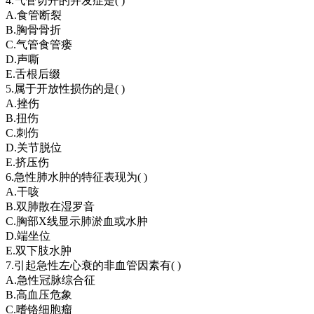
4.气管切开的并发症是( )
A.食管断裂
B.胸骨骨折
C.气管食管瘘
D.声嘶
E.舌根后缀
5.属于开放性损伤的是( )
A.挫伤
B.扭伤
C.刺伤
D.关节脱位
E.挤压伤
6.急性肺水肿的特征表现为( )
A.干咳
B.双肺散在湿罗音
C.胸部X线显示肺淤血或水肿
D.端坐位
E.双下肢水肿
7.引起急性左心衰的非血管因素有( )
A.急性冠脉综合征
B.高血压危象
C.嗜铬细胞瘤