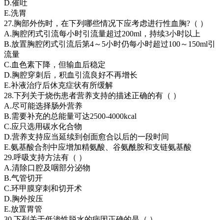
D.催吐
E.洗胃
27.胸部外伤时，在下列哪些情况下应考虑进行性血胸?（ ）
A.胸腔闭式引流每小时引流量超过200ml，持续3小时以上
B.放置胸腔闭式引流后第4～5小时仍每小时超过100～150ml引
流量
C.血色素下降，但输血后稳定
D.胸腔穿刺后，积血引流良好不再增长
E.补液治疗后休克症状有所缓解
28.下列关于烧伤患者营养支持的描述正确的有（ ）
A.尽可能选择肠外营养
B.需要补充的总能量可达2500-4000kcal
C.应只选用碳水化合物
D.营养支持应当延续到创面愈合以后的一段时间
E.氨基酸合剂中应增加精氨酸、谷氨酰胺和支链氨基酸
29.呼吸支持方法有（ ）
A.清除口腔及咽部分泌物
B.气管切开
C.环甲膜穿刺和切开术
D.胸外按压
E.放置胃管
30.下列关于低渗性脱水的病因正确的是（ ）