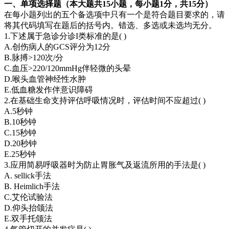
一、单项选择题（本大题共15小题，每小题1分，共15分）
在每小题列出的五个备选项中只有一个是符合题目要求的，请
将其代码填写在题后的括号内。错选、多选或未选均无分。
1.下述属于急诊分诊I类标准的是( )
A.创伤病人的GCS评分为12分
B.脉搏>120次/分
C.血压>220/120mmHg伴轻微的头晕
D.喉头血管神经性水肿
E.低血糖发作伴意识障碍
2.在基础生命支持评估呼吸情况时，评估时间不应超过( )
A.5秒钟
B.10秒钟
C.15秒钟
D.20秒钟
E.25秒钟
3.应用简易呼吸器时为防止胃胀气及返流所用的手法是( )
A. sellick手法
B. Heimlich手法
C.艾伦试验法
D.仰头抬颌法
E.双手托颌法