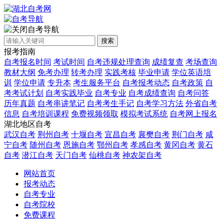
自考导航
搜索
报考指南
自考报名时间
考试时间
自考违规处理查询
成绩复查
考场查询
教材大纲
免考办理
转考办理
实践考核
毕业申请
学位英语培
训
学位申请
专升本
考生服务平台
自考报考动态
自考政策
自
考考试计划
自考实践毕业
自考专业
自考成绩查询
自考问答
历年真题
自考串讲笔记
自考考生手记
自考学习方法
外省自考
信息
自考培训课程
免费视频领取
模拟考试系统
自考网上报名
湖北地区自考
武汉自考
荆州自考
十堰自考
宜昌自考
襄樊自考
荆门自考
咸
宁自考
随州自考
恩施自考
鄂州自考
孝感自考
黄冈自考
黄石
自考
潜江自考
天门自考
仙桃自考
神农架自考
网站首页
报考动态
自考专业
自考院校
免费课程