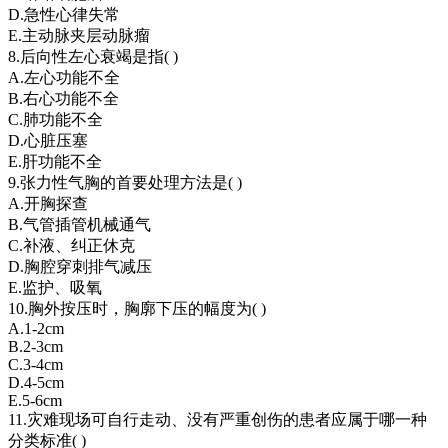
D.急性心律失常
E.主动脉夹层动脉瘤
8.后向性左心衰竭是指( )
A.左心功能不全
B.右心功能不全
C.肺功能不全
D.心脏压塞
E.肝功能不全
9.张力性气胸的首要处理方法是( )
A.开胸探查
B.气管插管机械通气
C.补液、纠正休克
D.胸腔穿刺排气减压
E.监护、吸氧
10.胸外按压时，胸廓下压的幅度为( )
A.1-2cm
B.2-3cm
C.3-4cm
D.4-5cm
E.5-6cm
11.灾难现场可自行走动、没有严重创伤的患者应属于哪一种
分类标准( )