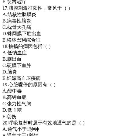
E.院内治疗
17.脑膜刺激征阳性，常见于（ ）
A.结核性脑膜炎
B.病毒性脑炎
C.枕骨大孔疝
D.蛛网膜下腔出血
E.格林巴利综合征
18.抽搐的病因包括（ ）
A.低钠血症
B.脑出血
C.硬膜下血肿
D.脑炎
E.妊娠高血压疾病
19.心脏骤停的原因有（ ）
A.酸中毒
B.高钾血症
C.张力性气胸
D.低血糖
E.创伤
20.呼吸复苏时属于有效地通气的是（ ）
A.通气小于1秒钟
B.通气大于1秒钟