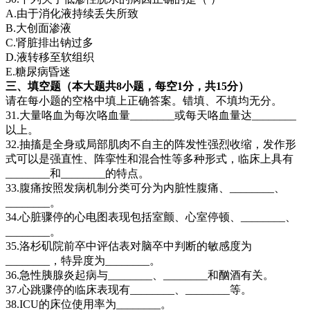
A.由于消化液持续丢失所致
B.大创面渗液
C.肾脏排出钠过多
D.液转移至软组织
E.糖尿病昏迷
三、填空题（本大题共8小题，每空1分，共15分）
请在每小题的空格中填上正确答案。错填、不填均无分。
31.大量咯血为每次咯血量________或每天咯血量达________
以上。
32.抽搐是全身或局部肌肉不自主的阵发性强烈收缩，发作形
式可以是强直性、阵挛性和混合性等多种形式，临床上具有
________和________的特点。
33.腹痛按照发病机制分类可分为内脏性腹痛、________、
________。
34.心脏骤停的心电图表现包括室颤、心室停顿、________、
________。
35.洛杉矶院前卒中评估表对脑卒中判断的敏感度为
________，特异度为________。
36.急性胰腺炎起病与________、________和酗酒有关。
37.心跳骤停的临床表现有________、________等。
38.ICU的床位使用率为________。