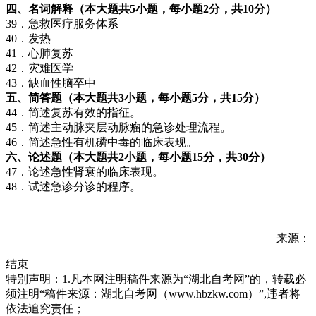
四、名词解释（本大题共5小题，每小题2分，共10分）
39．急救医疗服务体系
40．发热
41．心肺复苏
42．灾难医学
43．缺血性脑卒中
五、简答题（本大题共3小题，每小题5分，共15分）
44．简述复苏有效的指征。
45．简述主动脉夹层动脉瘤的急诊处理流程。
46．简述急性有机磷中毒的临床表现。
六、论述题（本大题共2小题，每小题15分，共30分）
47．论述急性肾衰的临床表现。
48．试述急诊分诊的程序。
来源：
结束
特别声明：1.凡本网注明稿件来源为“湖北自考网”的，转载必
须注明“稿件来源：湖北自考网（www.hbzkw.com）”,违者将
依法追究责任；