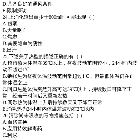
D.具备良好的通风条件
E.限制探访
24.上消化道出血少于800ml时可能出现（ ）
A.虚弱
B.大量呕血
C.焦虑
D.粪便隐血为阴性
E.出汗
25.下述关于热型的描述正确的有（ ）
A.稽留热为体温在39℃以上，昼夜波动范围较小，24小时内波
动不超过1℃
B.弛张热为昼夜体温波动范围常超过1℃，但最低体温仍在正
常体温之上
C.回归热是体温突然升高可达39℃以上，持续数日可降至正
常，经若干时间后又重新发热
D.间歇热为体温上升后持续数天又下降至正常
E.消耗热为24小时内体温差波动在2℃以内
26.清除尚未吸收的毒物措施包括（ ）
A.血浆置换
B.应用持效解毒药
C.利尿