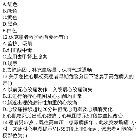
A.红色
B.绿色
C.黄色
D.黑色
E.白色
12.休克患者救护的首要环节( )
A.监护、吸氧
B.纠正酸中毒
C.应用去甲肾上腺素
D.观察
E.去除病因，补充血容量，保持气道通畅
13.关于急性心肌梗死患者早期危险分层下述属于高危病人的
是( )
A.以前无心绞痛发作，入院后心绞痛消失
B.未进行治疗心电图及心肌酶均正常
C.新近出现的进行性加重的心绞痛
D.心绞痛持续超过20分钟但无心电图及心肌酶变化
E.心肌梗死后出现心绞痛，心电图提示ST段缺血性改变
14.患者男67岁，既往高血压、糖尿病多年，此次突发胸痛1小
时，来诊时心电图提示V1-5ST段上抬0.4mv，该患者可能的心
梗部位为( )