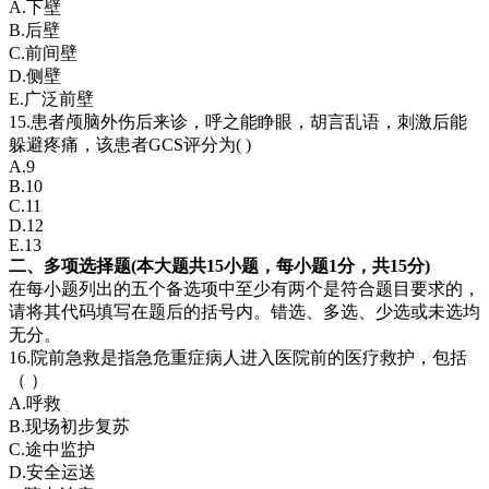
A.下壁
B.后壁
C.前间壁
D.侧壁
E.广泛前壁
15.患者颅脑外伤后来诊，呼之能睁眼，胡言乱语，刺激后能
躲避疼痛，该患者GCS评分为( )
A.9
B.10
C.11
D.12
E.13
二、多项选择题(本大题共15小题，每小题1分，共15分)
在每小题列出的五个备选项中至少有两个是符合题目要求的，
请将其代码填写在题后的括号内。错选、多选、少选或未选均
无分。
16.院前急救是指急危重症病人进入医院前的医疗救护，包括
（ ）
A.呼救
B.现场初步复苏
C.途中监护
D.安全运送