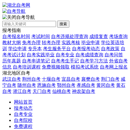
自考导航
搜索
报考指南
自考报名时间
考试时间
自考违规处理查询
成绩复查
考场查询
教材大纲
免考办理
转考办理
实践考核
毕业申请
学位英语培
训
学位申请
专升本
考生服务平台
自考报考动态
自考政策
自
考考试计划
自考实践毕业
自考专业
自考成绩查询
自考问答
历年真题
自考串讲笔记
自考考生手记
自考学习方法
外省自考
信息
自考培训课程
免费视频领取
模拟考试系统
自考网上报名
湖北地区自考
武汉自考
荆州自考
十堰自考
宜昌自考
襄樊自考
荆门自考
咸
宁自考
随州自考
恩施自考
鄂州自考
孝感自考
黄冈自考
黄石
自考
潜江自考
天门自考
仙桃自考
神农架自考
网站首页
报考动态
自考专业
自考院校
免费课程