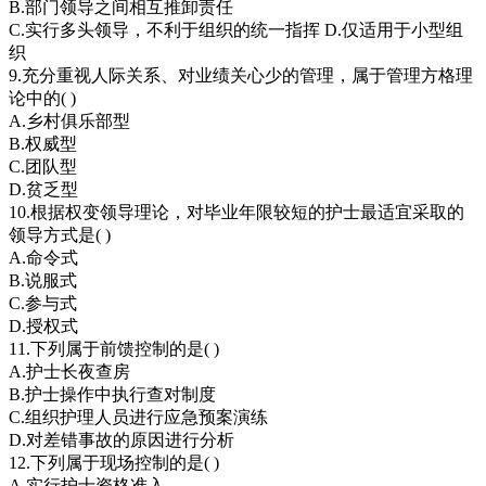
B.部门领导之间相互推卸责任
C.实行多头领导，不利于组织的统一指挥 D.仅适用于小型组
织
9.充分重视人际关系、对业绩关心少的管理，属于管理方格理
论中的( )
A.乡村俱乐部型
B.权威型
C.团队型
D.贫乏型
10.根据权变领导理论，对毕业年限较短的护士最适宜采取的
领导方式是( )
A.命令式
B.说服式
C.参与式
D.授权式
11.下列属于前馈控制的是( )
A.护士长夜查房
B.护士操作中执行查对制度
C.组织护理人员进行应急预案演练
D.对差错事故的原因进行分析
12.下列属于现场控制的是( )
A.实行护士资格准入