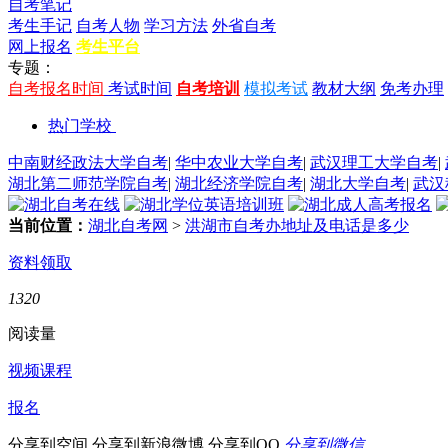
自考笔记
考生手记
自考人物
学习方法
外省自考
网上报名
考生平台
专题：
自考报名时间
考试时间
自考培训
模拟考试
教材大纲
免考办理
热门学校
中南财经政法大学自考
|
华中农业大学自考
|
武汉理工大学自考
|
湖北第二师范学院自考
|
湖北经济学院自考
|
湖北大学自考
|
武汉
当前位置：
湖北自考网
>
洪湖市自考办地址及电话是多少
资料领取
1320
阅读量
视频课程
报名
分享到空间
分享到新浪微博
分享到QQ
分享到微信