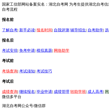
国家工信部网站备案实名：湖北自考网 为考生提供湖北自考
自考流程
报名前
了解自考
|
新手必读
|
报名时间
|
自我评测
辅导招生
|
自考助学
|
选
报名后
考试安排
|
免考申请
|
模拟真题
|
网络助学
考试前
考场查询
|
考试须知
|
考试技巧
考试后
成绩查询
|
继续报名
|
毕业申请
|
成绩管理
转助学班
|
成人高考
|
网
微信多平台
湖北自考网公众号/微信群