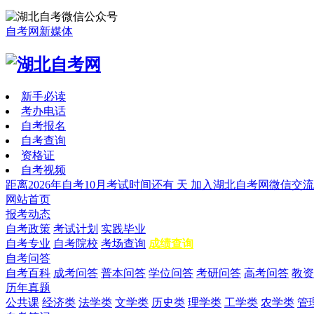
自考网新媒体
新手必读
考办电话
自考报名
自考查询
资格证
自考视频
距离2026年自考10月考试时间还有
天
加入湖北自考网微信交流
网站首页
报考动态
自考政策
考试计划
实践毕业
自考专业
自考院校
考场查询
成绩查询
自考问答
自考百科
成考问答
普本问答
学位问答
考研问答
高考问答
教资
历年真题
公共课
经济类
法学类
文学类
历史类
理学类
工学类
农学类
管