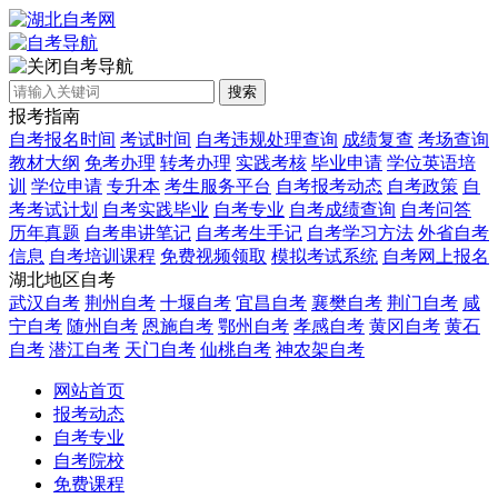
自考导航
搜索
报考指南
自考报名时间
考试时间
自考违规处理查询
成绩复查
考场查询
教材大纲
免考办理
转考办理
实践考核
毕业申请
学位英语培
训
学位申请
专升本
考生服务平台
自考报考动态
自考政策
自
考考试计划
自考实践毕业
自考专业
自考成绩查询
自考问答
历年真题
自考串讲笔记
自考考生手记
自考学习方法
外省自考
信息
自考培训课程
免费视频领取
模拟考试系统
自考网上报名
湖北地区自考
武汉自考
荆州自考
十堰自考
宜昌自考
襄樊自考
荆门自考
咸
宁自考
随州自考
恩施自考
鄂州自考
孝感自考
黄冈自考
黄石
自考
潜江自考
天门自考
仙桃自考
神农架自考
网站首页
报考动态
自考专业
自考院校
免费课程