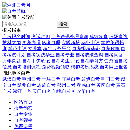
自考导航
搜索
报考指南
自考报名时间
考试时间
自考违规处理查询
成绩复查
考场查询
教材大纲
免考办理
转考办理
实践考核
毕业申请
学位英语培
训
学位申请
专升本
考生服务平台
自考报考动态
自考政策
自
考考试计划
自考实践毕业
自考专业
自考成绩查询
自考问答
历年真题
自考串讲笔记
自考考生手记
自考学习方法
外省自考
信息
自考培训课程
免费视频领取
模拟考试系统
自考网上报名
湖北地区自考
武汉自考
荆州自考
十堰自考
宜昌自考
襄樊自考
荆门自考
咸
宁自考
随州自考
恩施自考
鄂州自考
孝感自考
黄冈自考
黄石
自考
潜江自考
天门自考
仙桃自考
神农架自考
网站首页
报考动态
自考专业
自考院校
免费课程