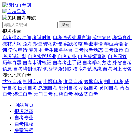
自考导航
搜索
报考指南
自考报名时间
考试时间
自考违规处理查询
成绩复查
考场查询
教材大纲
免考办理
转考办理
实践考核
毕业申请
学位英语培
训
学位申请
专升本
考生服务平台
自考报考动态
自考政策
自
考考试计划
自考实践毕业
自考专业
自考成绩查询
自考问答
历年真题
自考串讲笔记
自考考生手记
自考学习方法
外省自考
信息
自考培训课程
免费视频领取
模拟考试系统
自考网上报名
湖北地区自考
武汉自考
荆州自考
十堰自考
宜昌自考
襄樊自考
荆门自考
咸
宁自考
随州自考
恩施自考
鄂州自考
孝感自考
黄冈自考
黄石
自考
潜江自考
天门自考
仙桃自考
神农架自考
网站首页
报考动态
自考专业
自考院校
免费课程