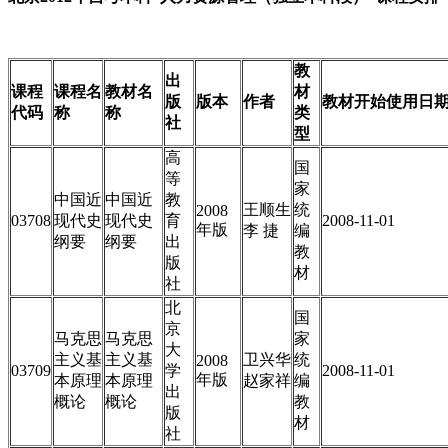
教
出
课程
课程名
教材名
材
版
版本
作者
教材开始使用日
代码
称
称
类
社
型
高
国
等
家
中国近
中国近
教
王顺生
统
2008
03708
现代史
现代史
育
2008-11-01
年版
李 捷
编
纲要
纲要
出
教
版
材
社
北
国
京
马克思
马克思
家
大
主义基
主义基
卫兴华
统
2008
03709
学
2008-11-01
年版
本原理
本原理
赵家祥
编
出
概论
概论
教
版
材
社