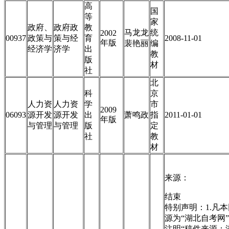
高
国
等
家
政府、
政府政
教
马龙龙
统
2002
00937
政策与
策与经
育
2008-11-01
年版
裴艳丽
编
经济学
济学
出
教
版
材
社
北
科
京
人力资
人力资
学
市
2009
06093
源开发
源开发
出
萧鸣政
指
2011-01-01
年版
与管理
与管理
版
定
社
教
材
来源：
结束
特别声明：1.凡
源为“湖北自考网
注明“稿件来源：