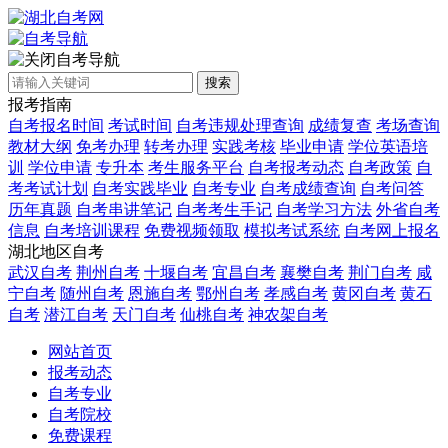
自考导航
搜索
报考指南
自考报名时间
考试时间
自考违规处理查询
成绩复查
考场查询
教材大纲
免考办理
转考办理
实践考核
毕业申请
学位英语培
训
学位申请
专升本
考生服务平台
自考报考动态
自考政策
自
考考试计划
自考实践毕业
自考专业
自考成绩查询
自考问答
历年真题
自考串讲笔记
自考考生手记
自考学习方法
外省自考
信息
自考培训课程
免费视频领取
模拟考试系统
自考网上报名
湖北地区自考
武汉自考
荆州自考
十堰自考
宜昌自考
襄樊自考
荆门自考
咸
宁自考
随州自考
恩施自考
鄂州自考
孝感自考
黄冈自考
黄石
自考
潜江自考
天门自考
仙桃自考
神农架自考
网站首页
报考动态
自考专业
自考院校
免费课程