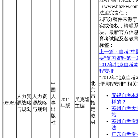
（www.hbzkw.c
法追究责任；
2.部分稿件来源
实或侵权，请联
决。最新官方信
育考试院及各教
标签：
上一篇：自考“中
要”复习资料第一
2012年北京自考
程安排
"2012年北京自
中
北
理课程安排" 相
国
京
无锡自考本
人力资
人力资
人
市
吴克隆
2011
样的？
05969
源战略
源战略
事
指
年版
主编
苏州自考大
与规划
与规划
出
定
站
版
教
苏州自考专
社
材
法
广东自考专