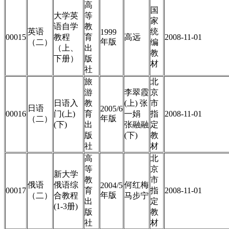
高
国
大学英
等
家
语自学
教
英语
统
1999
00015
教程
育
高远
2008-11-01
年版
（二）
编
（上、
出
教
下册）
版
材
社
旅
北
游
李翠霞
京
日语入
教
(上) 张
市
日语
2005/6
00016
门(上)
育
一娟
指
2008-11-01
年版
（二）
(下)
出
张融融
定
版
(下)
教
社
材
高
北
等
京
新大学
教
市
俄语
俄语综
何红梅
2004/5
00017
育
指
2008-11-01
年版
（二）
合教程
马步宁
出
定
(1-3册)
版
教
社
材