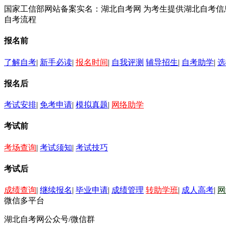
国家工信部网站备案实名：湖北自考网 为考生提供湖北自考
自考流程
报名前
了解自考
|
新手必读
|
报名时间
|
自我评测
辅导招生
|
自考助学
|
选
报名后
考试安排
|
免考申请
|
模拟真题
|
网络助学
考试前
考场查询
|
考试须知
|
考试技巧
考试后
成绩查询
|
继续报名
|
毕业申请
|
成绩管理
转助学班
|
成人高考
|
网
微信多平台
湖北自考网公众号/微信群