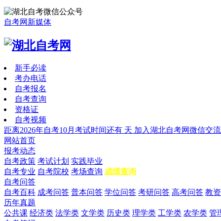
自考网新媒体
新手必读
考办电话
自考报名
自考查询
资格证
自考视频
距离2026年自考10月考试时间还有
天
加入湖北自考网微信交流
网站首页
报考动态
自考政策
考试计划
实践毕业
自考专业
自考院校
考场查询
成绩查询
自考问答
自考百科
成考问答
普本问答
学位问答
考研问答
高考问答
教资
历年真题
公共课
经济类
法学类
文学类
历史类
理学类
工学类
农学类
管