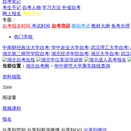
自考笔记
考生手记
自考人物
学习方法
外省自考
网上报名
考生平台
专题：
自考报名时间
考试时间
自考培训
模拟考试
教材大纲
免考办理
热门学校
中南财经政法大学自考
|
华中农业大学自考
|
武汉理工大学自考
|
湖北第二师范学院自考
|
湖北经济学院自考
|
湖北大学自考
|
武汉
当前位置：
湖北自考网
>
华中师范大学乘车路线查询
资料领取
3504
阅读量
视频课程
报名
分享到空间
分享到新浪微博
分享到QQ
分享到微信