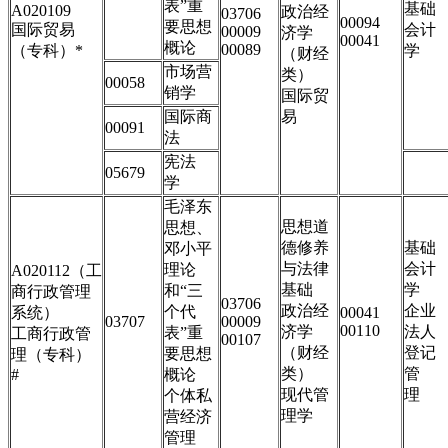
表”重
基础
A020109
政治经
03706
00094
要思想
国际贸易
会计
00009
济学
00041
概论
00089
（专科）
*
学
（财经
市场营
类）
00058
销学
国际贸
国际商
易
00091
法
宪法
05679
学
毛泽东
思想道
思想、
德修养
基础
邓小平
与法律
会计
理论
A020112（工
基础
学
和“三
商行政管理
03706
政治经
企业
个代
系统）
00041
03707
00009
00110
济学
法人
表”重
工商
行政管
00107
（财经
登记
要思想
理（专科）
类）
管
#
概论
现代管
理
个体私
理学
营经济
管理