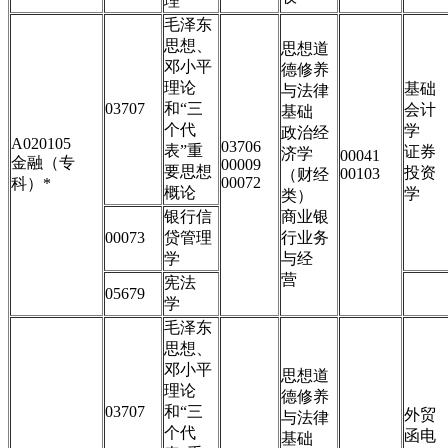
理
毛泽东
思想、
思想道
邓小平
德修养
理论
基础
与法律
03707
和“三
会计
基础
个代
学
政治经
A020105
03706
表”重
证券
济学
00041
金融（专
00009
要思想
投资
00103
（财经
00072
科）
*
概论
学
类）
银行信
商业银
00073
贷管理
行业务
学
与经
营
宪法
05679
学
毛泽东
思想、
邓小平
思想道
理论
德修养
03707
和“三
外贸
与法律
个代
函电
基础