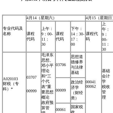
4月14（星期六）
4月15（星期
上
专业代码及
上午：
下午：
午：
名称
课程
课程
课程代
9：00-
14：30-
9：
代码
代码
码
11：
17：
00-
30
00
11：
30
毛泽东
思想道
思想、
德修养
03706
邓小平
与法律
理论
基础
基础
和“三
会计
03707
A020103
个代
学
00041
政治经
财税（专
00062
表”重
税收
济学
科）
*
00009
00999
要思想
管
（财经
概论
理
类）
政府预
国家税
算管
00061
收