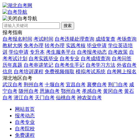
自考导航
搜索
报考指南
自考报名时间
考试时间
自考违规处理查询
成绩复查
考场查询
教材大纲
免考办理
转考办理
实践考核
毕业申请
学位英语培
训
学位申请
专升本
考生服务平台
自考报考动态
自考政策
自
考考试计划
自考实践毕业
自考专业
自考成绩查询
自考问答
历年真题
自考串讲笔记
自考考生手记
自考学习方法
外省自考
信息
自考培训课程
免费视频领取
模拟考试系统
自考网上报名
湖北地区自考
武汉自考
荆州自考
十堰自考
宜昌自考
襄樊自考
荆门自考
咸
宁自考
随州自考
恩施自考
鄂州自考
孝感自考
黄冈自考
黄石
自考
潜江自考
天门自考
仙桃自考
神农架自考
网站首页
报考动态
自考专业
自考院校
免费课程