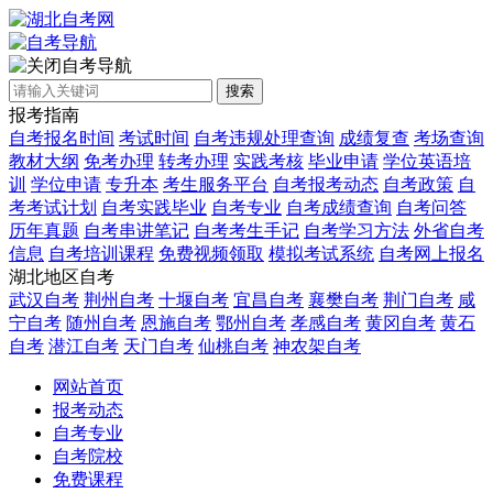
自考导航
搜索
报考指南
自考报名时间
考试时间
自考违规处理查询
成绩复查
考场查询
教材大纲
免考办理
转考办理
实践考核
毕业申请
学位英语培
训
学位申请
专升本
考生服务平台
自考报考动态
自考政策
自
考考试计划
自考实践毕业
自考专业
自考成绩查询
自考问答
历年真题
自考串讲笔记
自考考生手记
自考学习方法
外省自考
信息
自考培训课程
免费视频领取
模拟考试系统
自考网上报名
湖北地区自考
武汉自考
荆州自考
十堰自考
宜昌自考
襄樊自考
荆门自考
咸
宁自考
随州自考
恩施自考
鄂州自考
孝感自考
黄冈自考
黄石
自考
潜江自考
天门自考
仙桃自考
神农架自考
网站首页
报考动态
自考专业
自考院校
免费课程