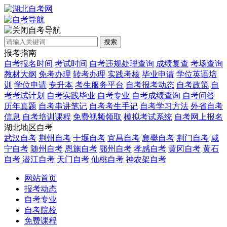
自考导航
搜索
报考指南
自考报名时间
考试时间
自考违规处理查询
成绩复查
考场查询
教材大纲
免考办理
转考办理
实践考核
毕业申请
学位英语培
训
学位申请
专升本
考生服务平台
自考报考动态
自考政策
自
考考试计划
自考实践毕业
自考专业
自考成绩查询
自考问答
历年真题
自考串讲笔记
自考考生手记
自考学习方法
外省自考
信息
自考培训课程
免费视频领取
模拟考试系统
自考网上报名
湖北地区自考
武汉自考
荆州自考
十堰自考
宜昌自考
襄樊自考
荆门自考
咸
宁自考
随州自考
恩施自考
鄂州自考
孝感自考
黄冈自考
黄石
自考
潜江自考
天门自考
仙桃自考
神农架自考
网站首页
报考动态
自考专业
自考院校
免费课程