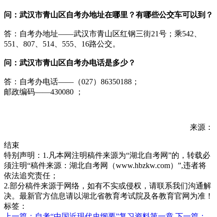
问：
武汉市青山区自考办地址在哪里？有哪些公交车可以到？
答：自考办地址——武汉市青山区红钢三街21号；乘542、
551、807、514、555、16路公交。
问：
武汉市青山区自考办电话是多少？
答：自考办电话——（027）86350188；
邮政编码——430080 ；
来源：
结束
特别声明：1.凡本网注明稿件来源为“湖北自考网”的，转载必
须注明“稿件来源：湖北自考网（www.hbzkw.com）”,违者将
依法追究责任；
2.部分稿件来源于网络，如有不实或侵权，请联系我们沟通解
决。最新官方信息请以湖北省教育考试院及各教育官网为准！
标签：
上一篇：自考“中国近现代史纲要”复习资料第一章
下一篇：