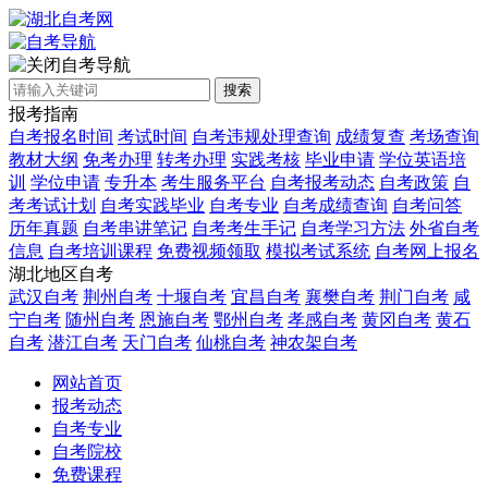
自考导航
搜索
报考指南
自考报名时间
考试时间
自考违规处理查询
成绩复查
考场查询
教材大纲
免考办理
转考办理
实践考核
毕业申请
学位英语培
训
学位申请
专升本
考生服务平台
自考报考动态
自考政策
自
考考试计划
自考实践毕业
自考专业
自考成绩查询
自考问答
历年真题
自考串讲笔记
自考考生手记
自考学习方法
外省自考
信息
自考培训课程
免费视频领取
模拟考试系统
自考网上报名
湖北地区自考
武汉自考
荆州自考
十堰自考
宜昌自考
襄樊自考
荆门自考
咸
宁自考
随州自考
恩施自考
鄂州自考
孝感自考
黄冈自考
黄石
自考
潜江自考
天门自考
仙桃自考
神农架自考
网站首页
报考动态
自考专业
自考院校
免费课程