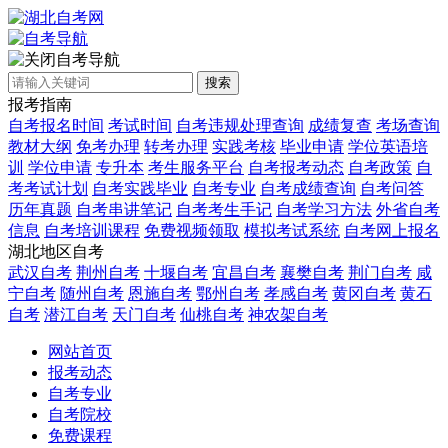
自考导航
搜索
报考指南
自考报名时间
考试时间
自考违规处理查询
成绩复查
考场查询
教材大纲
免考办理
转考办理
实践考核
毕业申请
学位英语培
训
学位申请
专升本
考生服务平台
自考报考动态
自考政策
自
考考试计划
自考实践毕业
自考专业
自考成绩查询
自考问答
历年真题
自考串讲笔记
自考考生手记
自考学习方法
外省自考
信息
自考培训课程
免费视频领取
模拟考试系统
自考网上报名
湖北地区自考
武汉自考
荆州自考
十堰自考
宜昌自考
襄樊自考
荆门自考
咸
宁自考
随州自考
恩施自考
鄂州自考
孝感自考
黄冈自考
黄石
自考
潜江自考
天门自考
仙桃自考
神农架自考
网站首页
报考动态
自考专业
自考院校
免费课程