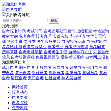
自考导航
搜索
报考指南
自考报名时间
考试时间
自考违规处理查询
成绩复查
考场查询
教材大纲
免考办理
转考办理
实践考核
毕业申请
学位英语培
训
学位申请
专升本
考生服务平台
自考报考动态
自考政策
自
考考试计划
自考实践毕业
自考专业
自考成绩查询
自考问答
历年真题
自考串讲笔记
自考考生手记
自考学习方法
外省自考
信息
自考培训课程
免费视频领取
模拟考试系统
自考网上报名
湖北地区自考
武汉自考
荆州自考
十堰自考
宜昌自考
襄樊自考
荆门自考
咸
宁自考
随州自考
恩施自考
鄂州自考
孝感自考
黄冈自考
黄石
自考
潜江自考
天门自考
仙桃自考
神农架自考
网站首页
报考动态
自考专业
自考院校
免费课程