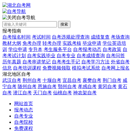
自考导航
搜索
报考指南
自考报名时间
考试时间
自考违规处理查询
成绩复查
考场查询
教材大纲
免考办理
转考办理
实践考核
毕业申请
学位英语培
训
学位申请
专升本
考生服务平台
自考报考动态
自考政策
自
考考试计划
自考实践毕业
自考专业
自考成绩查询
自考问答
历年真题
自考串讲笔记
自考考生手记
自考学习方法
外省自考
信息
自考培训课程
免费视频领取
模拟考试系统
自考网上报名
湖北地区自考
武汉自考
荆州自考
十堰自考
宜昌自考
襄樊自考
荆门自考
咸
宁自考
随州自考
恩施自考
鄂州自考
孝感自考
黄冈自考
黄石
自考
潜江自考
天门自考
仙桃自考
神农架自考
网站首页
报考动态
自考专业
自考院校
免费课程