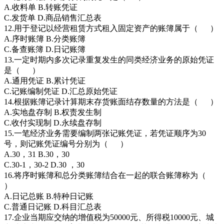
A.收料单 B.转账凭证
C.发货单 D.商品销售汇总表
12.用于登记以经营租赁方式租入固定资产的账簿属于（ ）
A.序时账簿 B.分类账簿
C.备查账簿 D.日记账簿
13.一定时期内多次记录重复发生的同类经济业务的原始凭证
是（ ）
A.通用凭证 B.累计凭证
C.记账编制凭证 D.汇总原始凭证
14.根据账簿记录计算期末存货账面结存数量的方法是（ ）
A.实地盘存制 B.权责发生制
C.收付实现制 D.永续盘存制
15.一笔经济业务需要编制两张记账凭证，若凭证顺序为30
号，则记账凭证编号分别为（ ）
A.30，31 B.30，30
C.30-1，30-2 D.30 ，30
16.将序时账簿和总分类账簿结合在一起的联合账簿称为（
）
A.日记总账 B.特种日记账
C.普通日记账 D.科目汇总表
17.企业当期应交纳的增值税为50000元、所得税10000元、城