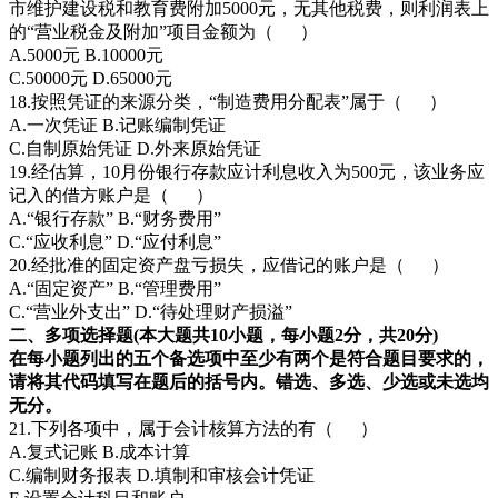
市维护建设税和教育费附加5000元，无其他税费，则利润表上
的“营业税金及附加”项目金额为（ ）
A.5000元 B.10000元
C.50000元 D.65000元
18.按照凭证的来源分类，“制造费用分配表”属于（ ）
A.一次凭证 B.记账编制凭证
C.自制原始凭证 D.外来原始凭证
19.经估算，10月份银行存款应计利息收入为500元，该业务应
记入的借方账户是（ ）
A.“银行存款” B.“财务费用”
C.“应收利息” D.“应付利息”
20.经批准的固定资产盘亏损失，应借记的账户是（ ）
A.“固定资产” B.“管理费用”
C.“营业外支出” D.“待处理财产损溢”
二、多项选择题(本大题共10小题，每小题2分，共20分)
在每小题列出的五个备选项中至少有两个是符合题目要求的，
请将其代码填写在题后的括号内。错选、多选、少选或未选均
无分。
21.下列各项中，属于会计核算方法的有（ ）
A.复式记账 B.成本计算
C.编制财务报表 D.填制和审核会计凭证