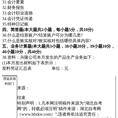
31.会计要素
32.财务报告
33.会计职业道德
34.会计凭证传递
35.特种日记账
四、简答题(本大题共2小题，每小题5分，共10分)
36.什么是结算账户?结算账户可分为哪几类?
37.什么是账实核对?账实核对包括哪些具体内容?
五、业务计算题(本大题共3小题，38小题20分，39小题10分，
40小题10分，共40分)
38.资料：兴隆公司本月发生的产品生产业务如下：
(1)本月发出材料如下表所示：
发料凭证汇总表 单位：元
用途及领
料部门
来源：
结束
特别声明：1.凡本网注明稿件来源为“湖北自考
网”的，转载必须注明“稿件来源：湖北自考网
（www.hbzkw.com）”,违者将依法追究责任；