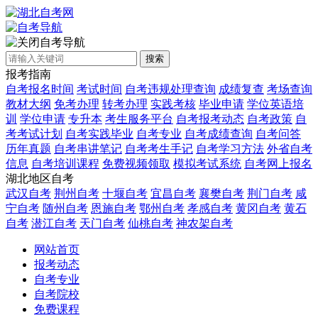
自考导航
搜索
报考指南
自考报名时间
考试时间
自考违规处理查询
成绩复查
考场查询
教材大纲
免考办理
转考办理
实践考核
毕业申请
学位英语培
训
学位申请
专升本
考生服务平台
自考报考动态
自考政策
自
考考试计划
自考实践毕业
自考专业
自考成绩查询
自考问答
历年真题
自考串讲笔记
自考考生手记
自考学习方法
外省自考
信息
自考培训课程
免费视频领取
模拟考试系统
自考网上报名
湖北地区自考
武汉自考
荆州自考
十堰自考
宜昌自考
襄樊自考
荆门自考
咸
宁自考
随州自考
恩施自考
鄂州自考
孝感自考
黄冈自考
黄石
自考
潜江自考
天门自考
仙桃自考
神农架自考
网站首页
报考动态
自考专业
自考院校
免费课程