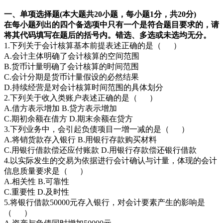
一、单项选择题(本大题共20小题，每小题1分，共20分)
在每小题列出的四个备选项中只有一个是符合题目要求的，请
将其代码填写在题后的括号内。错选、多选或未选均无分。
1.下列关于会计核算基本前提表述正确的是（ ）
A.会计主体明确了会计核算的空间范围
B.货币计量明确了会计核算的时间范围
C.会计分期是货币计量假设的必然结果
D.持续经营是对会计核算时间范围的具体划分
2.下列关于收入类账户表述正确的是（ ）
A.借方表示增加 B.贷方表示增加
C.期初余额在借方 D.期末余额在贷方
3.下列业务中，会引起负债项目一增一减的是（ ）
A.将销货款存入银行 B.用银行存款购买材料
C.用银行借款偿还应付账款 D.用银行存款偿还银行借款
4.以实际发生的交易为依据进行会计确认与计量，体现的会计
信息质量要求是（ ）
A.相关性 B.可靠性
C.重要性 D.及时性
5.将银行借款50000元存入银行，对会计要素产生的影响是
（ ）