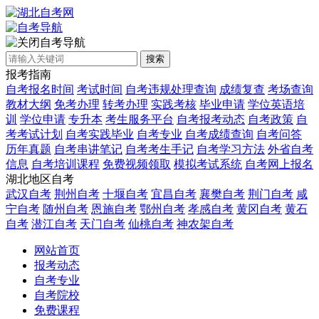
自考导航
搜索
报考指南
自考报名时间
考试时间
自考违规处理查询
成绩复查
考场查询
教材大纲
免考办理
转考办理
实践考核
毕业申请
学位英语培
训
学位申请
专升本
考生服务平台
自考报考动态
自考政策
自
考考试计划
自考实践毕业
自考专业
自考成绩查询
自考问答
历年真题
自考串讲笔记
自考考生手记
自考学习方法
外省自考
信息
自考培训课程
免费视频领取
模拟考试系统
自考网上报名
湖北地区自考
武汉自考
荆州自考
十堰自考
宜昌自考
襄樊自考
荆门自考
咸
宁自考
随州自考
恩施自考
鄂州自考
孝感自考
黄冈自考
黄石
自考
潜江自考
天门自考
仙桃自考
神农架自考
网站首页
报考动态
自考专业
自考院校
免费课程