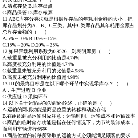
A.清点存货 B.库存盘点
C.商品保管 D.库存核算
11.ABC库存分类法就是根据库存品的年耗用金额的大小，把
库存品划分为A、B、C三类。其中C类库存品其年耗用金额占
总库存金额的（ ）
A.5%～10% B.10%～15%
C.15%～20% D.20%～25%
12.如果容载利用系数为0.9526，则表明库房（ ）
A.载重量被充分利用的比值是4.74%
B.高度被充分利用的比值是4.74%
C.载重量未被充分利用的比值是4.98%
D.高度未被充分利用的比值是4.98%
13.JIT的最终目标是在以下哪个环节中实现零库存？（ ）
A．生产过程 B.企业
C.供应链 D.采购环节
14.以下关于运输两项功能的论述，正确的是（ ）
A.运输的两项功能是商品位置的转移和动态存储
B.在组织商品运输时应注意：运输时间、运输成本和运输效率
C.商品的临时储存功能是指在任何情况下，为节约装卸成本，
而利用车辆进行储存
D.商品位置的转移所采取的运输方式必须能满足顾客的要求