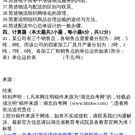
36.简述电子商务中增值物流服务的内容。
37.简述物流与配送的区别与联系。
38.简述物流组织网络化的原理。
39.简要说明组织商品合理运输的途径与方法。
40.简述配送中心总体设计的一般步骤。
四、计算题（本大题共2小题，每小题6分，共12分）
41．某公司有三个销售点，各销售点需要量分别为：3吨，5
吨，8吨。而该公司的四家加工厂其月产量分别为：2吨，1
吨，7吨，6吨。各加工厂和销售点的单位运价如表1所示：
表1 单位运价表 （千元/吨）
来源：
结束
特别声明：1.凡本网注明稿件来源为“湖北自考网”的，转载必
须注明“稿件来源：湖北自考网（www.hbzkw.com）”,违者将
依法追究责任；
2.部分稿件来源于网络，如有不实或侵权，请联系我们沟通解
决。最新官方信息请以湖北省教育考试院及各教育官网为准！
标签：
上一篇：自考“中国近现代史纲要”复习资料第一章
下一篇：