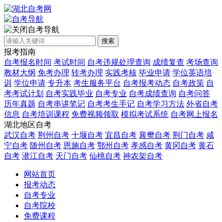
自考导航
搜索
报考指南
自考报名时间
考试时间
自考违规处理查询
成绩复查
考场查询
教材大纲
免考办理
转考办理
实践考核
毕业申请
学位英语培
训
学位申请
专升本
考生服务平台
自考报考动态
自考政策
自
考考试计划
自考实践毕业
自考专业
自考成绩查询
自考问答
历年真题
自考串讲笔记
自考考生手记
自考学习方法
外省自考
信息
自考培训课程
免费视频领取
模拟考试系统
自考网上报名
湖北地区自考
武汉自考
荆州自考
十堰自考
宜昌自考
襄樊自考
荆门自考
咸
宁自考
随州自考
恩施自考
鄂州自考
孝感自考
黄冈自考
黄石
自考
潜江自考
天门自考
仙桃自考
神农架自考
网站首页
报考动态
自考专业
自考院校
免费课程