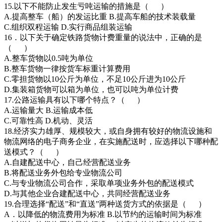
15.以下不能防止发生亏吨运输的措施是（ ）
A.提高整车（船）的发运比重 B.提高车船的技术装载量
C.组织双程运输 D.实行商品组装运输
16．以下关于确定铁路货物计费重量的说法中，正确的是
（ ）
A.整车货物以0.5吨为单位
B.整车货物一律按货车标重计算费用
C.零担货物以10公斤为单位，不足10公斤进为10公斤
D.集装箱货物可以箱为单位，也可以吨为单位计费
17.公路运输具有以下哪个特点？（ ）
A.运输量大 B.运输成本低
C.可靠性高 D.机动、灵活
18.经济实力雄厚、规模较大，或自身拥有较好的物流设施和
物流网络的电子商务企业，在实施配送时，应选择以下哪种配
送模式？（ ）
A.自建配送中心，自己经营配送业务
B.将配送业务外包给专业物流公司
C.与专业物流公司合作，采取单项业务外包的配送模式
D.与其他企业合建配送中心，共同经营配送业务
19.合理选择“配送”和“直送”两种送货方式的依据是（ ）
A．以降低的物流费用为标准 B.以节约的运输时间为标准